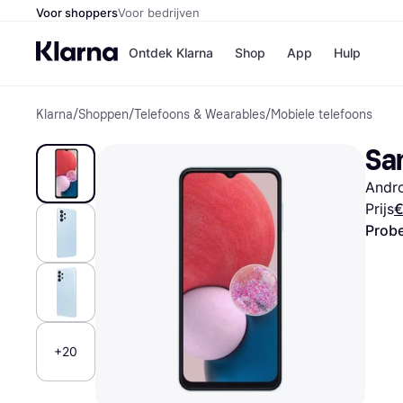
Voor shoppers
Voor bedrijven
Ontdek Klarna
Shop
App
Hulp
Klarna
/
Shoppen
/
Telefoons & Wearables
/
Mobiele telefoons
Winkels
Media
B
Sa
Bol
B
Booki
B
Andr
H&M
B
Kruidv
Prijs
€
Probe
Winkelove
+20