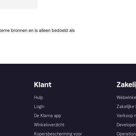
erne bronnen en is alleen bedoeld als 
Klant
Zakeli
Hulp
Webwinke
Login
Zakelijke 
De Klarna app
Verkoop m
Winkeloverzicht
Developer
Kopersbescherming voor
Operation