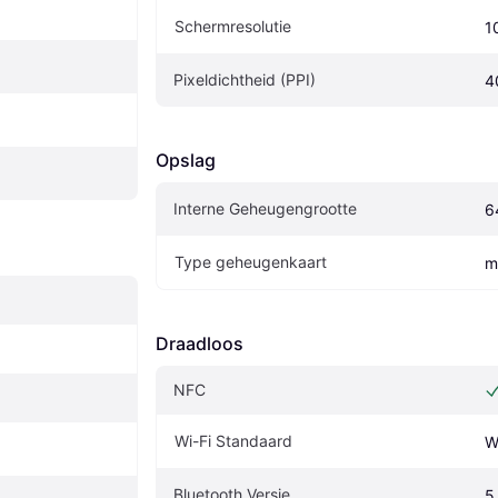
Schermresolutie
1
Pixeldichtheid (PPI)
4
Opslag
Interne Geheugengrootte
6
Type geheugenkaart
m
Draadloos
NFC
Wi-Fi Standaard
W
Bluetooth Versie
5