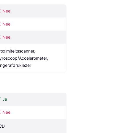
Nee
Nee
Nee
roximiteitsscanner, 
yroscoop/Accelerometer, 
ingerafdruklezer
Ja
Nee
CD