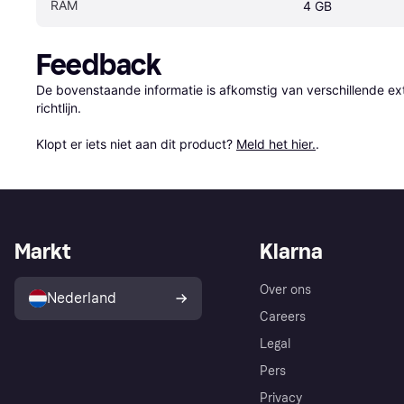
RAM
4 GB
Feedback
De bovenstaande informatie is afkomstig van verschillende ext
richtlijn.

Klopt er iets niet aan dit product? 
Meld het hier.
.
Markt
Klarna
Over ons
Nederland
Careers
Legal
Pers
Privacy