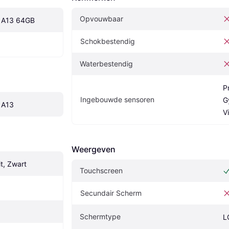
Opvouwbaar
 A13 64GB
Schokbestendig
Waterbestendig
P
Ingebouwde sensoren
G
 A13
V
Weergeven
t, Zwart
Touchscreen
Secundair Scherm
Schermtype
L