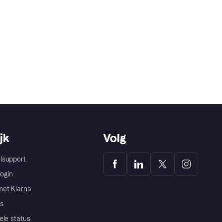
jk
Volg
lsupport
login
et Klarna
s
ele status