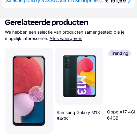
€ 191,69
Samsung Galaxy A23 5G Android Smartphone, 6,6 inch lcd-TFT-display, 5.000 mAh accu, 64 GB/4 GB RAM, wit
Gerelateerde producten
We hebben een selectie van producten samengesteld die je 
mogelijk interesseren.
Alles weergeven
Trending
Oppo A17 4GB
Samsung Galaxy M13
64GB
64GB