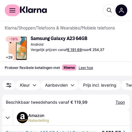
Voor shoppers
Voor bedrijven
Klarna
/
Shoppen
/
Telefoons & Wearables
/
Mobiele telefoons
Samsung Galaxy A23 64GB
-19%
Android
Vergelijk prijzen vanaf
€ 191,69
naar
€ 254,37
+
29
Probeer flexibele betalingen met
Leer hoe
Kleur
Aanbevolen
Prijs incl. levering
Tw
Beschikbaar tweedehands vanaf 
€ 119,99
Toon
Amazon
Nabestelling