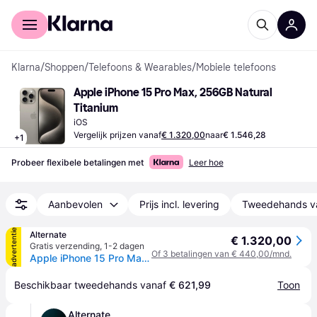
Voor shoppers
Voor bedrijven
Klarna
/
Shoppen
/
Telefoons & Wearables
/
Mobiele telefoons
Apple iPhone 15 Pro Max, 256GB Natural 
Titanium
iOS
Vergelijk prijzen vanaf
€ 1.320,00
naar
€ 1.546,28
+
1
Probeer flexibele betalingen met
Leer hoe
Aanbevolen
Prijs incl. levering
Tweedehands v
advertentie
Alternate
€ 1.320,00
Gratis verzending
,
1-2 dagen
Of 3 betalingen van € 440,00/mnd.
Apple iPhone 15 Pro Max smartphone
Beschikbaar tweedehands vanaf 
€ 621,99
Toon
Alternate