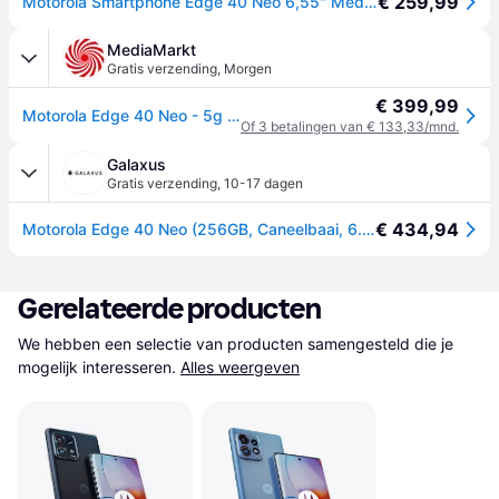
€ 259,99
Motorola Smartphone Edge 40 Neo 6,55" Mediatek Dimensity 1050 12 GB RAM 256 GB Zwart
MediaMarkt
Gratis verzending
,
Morgen
€ 399,99
Motorola Edge 40 Neo - 5g 256 Gb Zwart
Of 3 betalingen van € 133,33/mnd.
Galaxus
Gratis verzending
,
10-17 dagen
€ 434,94
Motorola Edge 40 Neo (256GB, Caneelbaai, 6.55", SIM + eSIM, 5G), Smartphone, Turkoois, Blauw
Gerelateerde producten
We hebben een selectie van producten samengesteld die je 
mogelijk interesseren.
Alles weergeven