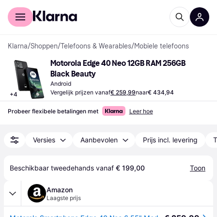
Voor shoppers
Voor bedrijven
Klarna
/
Shoppen
/
Telefoons & Wearables
/
Mobiele telefoons
Motorola Edge 40 Neo 12GB RAM 256GB 
Black Beauty
Android
Vergelijk prijzen vanaf
€ 259,99
naar
€ 434,94
+
4
Probeer flexibele betalingen met
Leer hoe
Versies
Aanbevolen
Prijs incl. levering
T
Beschikbaar tweedehands vanaf 
€ 199,00
Toon
Amazon
Laagste prijs