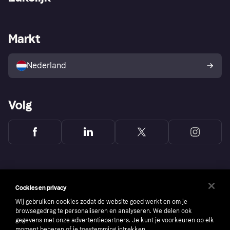
Login
Onze belofte
Webwinkelsupport
Developers
De Klarna app
Privacyinstellingen
Zakelijke login
Operationele status
Markt
Winkeloverzicht
Je herroepingsrecht
Verkoop met Klarna
Platformen en partners
Kopersbescherming voor
consumenten
Nederland
Volg
Cookies en privacy
Wij gebruiken cookies zodat de website goed werkt en om je
browsegedrag te personaliseren en analyseren. We delen ook
gegevens met onze advertentiepartners. Je kunt je voorkeuren op elk
moment beheren of je toestemming intrekken.