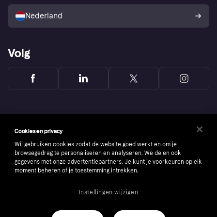
Verkoop met Klarna
Platformen en partners
Kopersbescherming voor
consumenten
Nederland
Volg
Cookies en privacy
Wij gebruiken cookies zodat de website goed werkt en om je
browsegedrag te personaliseren en analyseren. We delen ook
gegevens met onze advertentiepartners. Je kunt je voorkeuren op elk
moment beheren of je toestemming intrekken.
Instellingen wijzigen
Copyright © 2005-2026 Klarna Bank AB (publ). Headquarters: Stockholm, Sweden. All
rights reserved. Klarna Bank AB (publ). Sveavägen 46, 111 34 Stockholm. Organization
number: 556737-0431