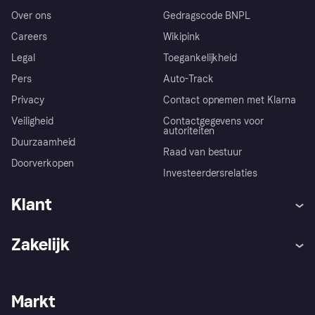
Over ons
Gedragscode BNPL
Careers
Wikipink
Legal
Toegankelijkheid
Pers
Auto-Track
Privacy
Contact opnemen met Klarna
Veiligheid
Contactgegevens voor
autoriteiten
Duurzaamheid
Raad van bestuur
Doorverkopen
Investeerdersrelaties
Klant
Hulp
Klachten
Zakelijk
Login
Onze belofte
Webwinkelsupport
Developers
De Klarna app
Privacyinstellingen
Zakelijke login
Operationele status
Markt
Winkeloverzicht
Je herroepingsrecht