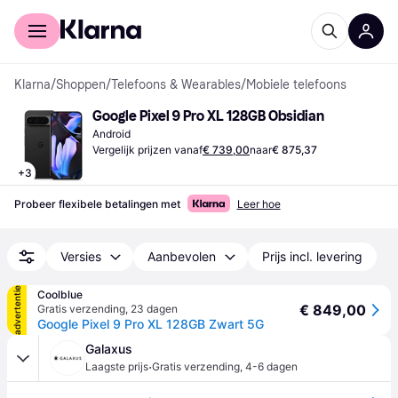
Voor shoppers
Voor bedrijven
Klarna
/
Shoppen
/
Telefoons & Wearables
/
Mobiele telefoons
Google Pixel 9 Pro XL 128GB Obsidian
Android
Vergelijk prijzen vanaf
€ 739,00
naar
€ 875,37
+
3
Probeer flexibele betalingen met
Leer hoe
Versies
Aanbevolen
Prijs incl. levering
advertentie
Coolblue
€ 849,00
Gratis verzending
,
23 dagen
Google Pixel 9 Pro XL 128GB Zwart 5G
Galaxus
·
Laagste prijs
Gratis verzending
,
4-6 dagen