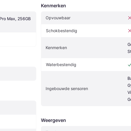
Kenmerken
Opvouwbaar
Pro Max, 256GB 
Schokbestendig
G
Kenmerken
S
Waterbestendig
B
G
Ingebouwde sensoren
V
G
Weergeven