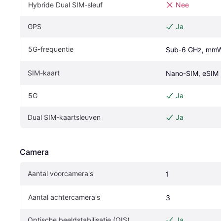
Hybride Dual SIM-sleuf
Nee
GPS
Ja
5G-frequentie
Sub-6 GHz, mm
SIM-kaart
Nano-SIM, eSIM
5G
Ja
Dual SIM-kaartsleuven
Ja
Camera
Aantal voorcamera's
1
Aantal achtercamera's
3
Optische beeldstabilisatie (OIS)
Ja