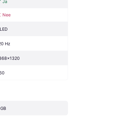
Ja
Nee
LED
20 Hz
868x1320
60
 GB