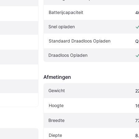
Batterijcapaciteit
4
Snel opladen
Standaard Draadloos Opladen
Q
Draadloos Opladen
Afmetingen
Gewicht
2
Hoogte
1
Breedte
7
Diepte
8