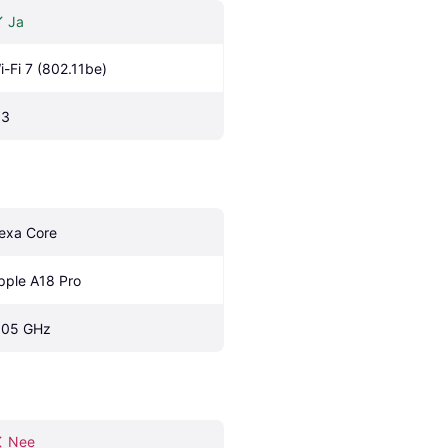
Ja
i-Fi 7 (802.11be)
.3
exa Core
pple A18 Pro
.05 GHz
Nee