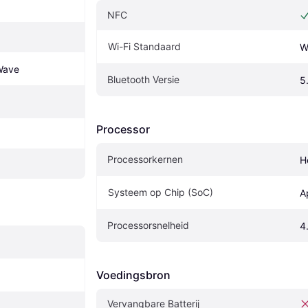
NFC
Wi-Fi Standaard
W
Wave
Bluetooth Versie
5
Processor
Processorkernen
H
Systeem op Chip (SoC)
A
Processorsnelheid
4
Voedingsbron
Vervangbare Batterij