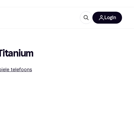
Login
trustingen
IM
Titanium
iele telefoons
gorieën