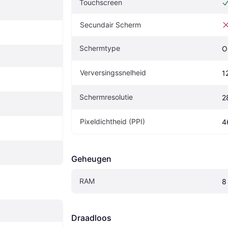
Touchscreen
Secundair Scherm
Schermtype
O
Verversingssnelheid
1
Schermresolutie
2
Pixeldichtheid (PPI)
4
Geheugen
RAM
8
Draadloos