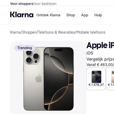
Voor shoppers
Voor bedrijven
Ontdek Klarna
Shop
App
Hulp
Klarna
/
Shoppen
/
Telefoons & Wearables
/
Mobiele telefoons
Winkels
Media
B
Apple i
Bol
B
Trending
Booki
B
iOS
H&M
B
Kruidv
Vergelijk prij
Vanaf € 463,00
Winkelove
€ 1.578,37
€ 1