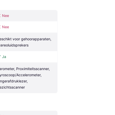
Nee
Nee
eschikt voor gehoorapparaten, 
tereoluidsprekers
Ja
arometer, Proximiteitsscanner, 
yroscoop/Accelerometer, 
ingerafdruklezer, 
ezichtsscanner