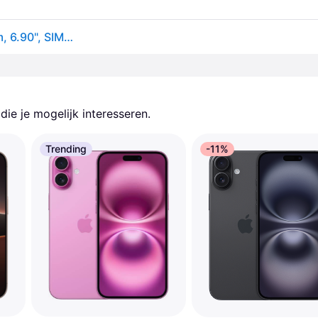
Apple iPhone 16 Pro Max (256GB, Natuurlijk titanium, 6.90", SIM + eSIM, 5G), Smartphone, Grijs
ie je mogelijk interesseren.
Trending
-11%