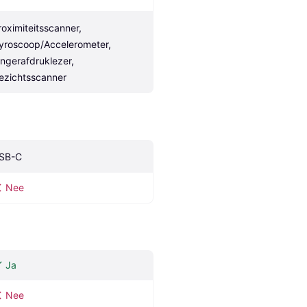
roximiteitsscanner, 
yroscoop/Accelerometer, 
ingerafdruklezer, 
ezichtsscanner
SB-C
Nee
Ja
Nee