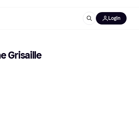
Login
trustingen
IM
 Grisaille
gorieën