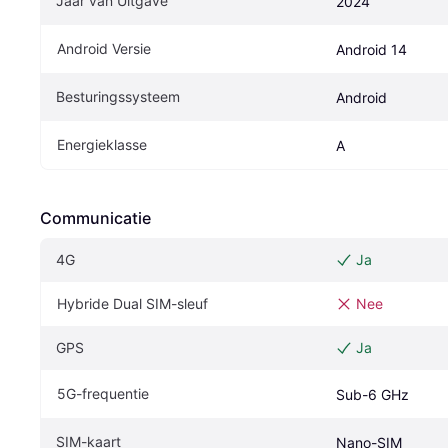
Jaar van Uitgave
2024
Android Versie
Android 14
Besturingssysteem
Android
Energieklasse
A
Communicatie
4G
Ja
Hybride Dual SIM-sleuf
Nee
GPS
Ja
5G-frequentie
Sub-6 GHz
SIM-kaart
Nano-SIM