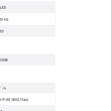
LED
20 Hz
60
12GB
Ja
i-Fi 6E (802.11ax)