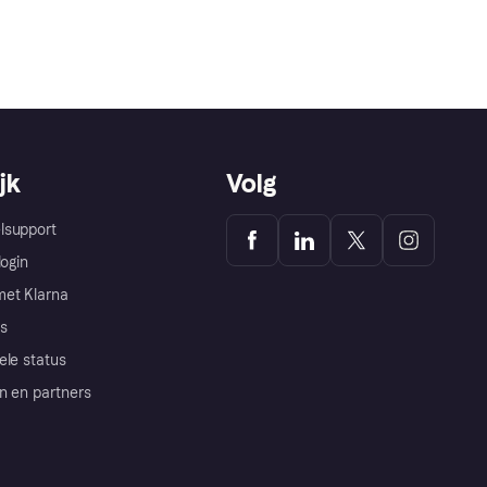
jk
Volg
lsupport
login
et Klarna
s
ele status
n en partners