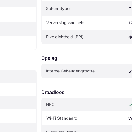
Schermtype
O
Verversingssnelheid
1
Pixeldichtheid (PPI)
4
Opslag
Interne Geheugengrootte
5
Draadloos
NFC
Wi-Fi Standaard
W