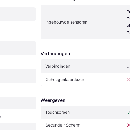
P
G
Ingebouwde sensoren
V
G
Verbindingen
Verbindingen
U
Geheugenkaartlezer
Weergeven
Touchscreen
r
Secundair Scherm