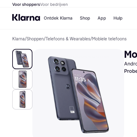
Voor shoppers
Voor bedrijven
Ontdek Klarna
Shop
App
Hulp
Klarna
/
Shoppen
/
Telefoons & Wearables
/
Mobiele telefoons
Winkels
Media
B
Mo
Bol
B
Booki
B
Andr
H&M
B
Kruidv
Probe
Winkelove