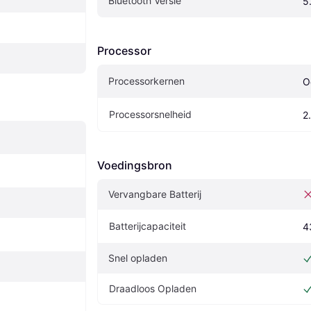
Bluetooth Versie
5
Processor
Processorkernen
O
Processorsnelheid
2
Voedingsbron
Vervangbare Batterij
Batterijcapaciteit
4
Snel opladen
Draadloos Opladen