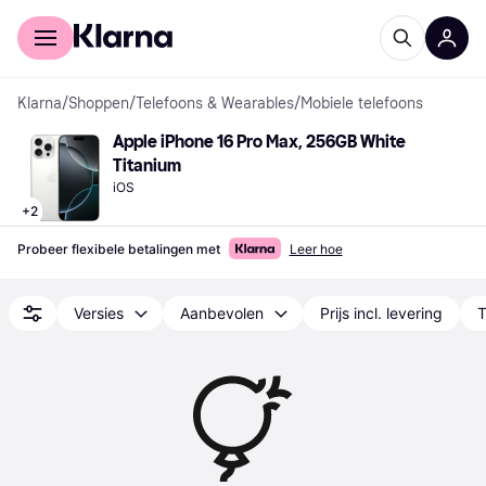
Voor shoppers
Voor bedrijven
Klarna
/
Shoppen
/
Telefoons & Wearables
/
Mobiele telefoons
Apple iPhone 16 Pro Max, 256GB White 
Titanium
iOS
+
2
Probeer flexibele betalingen met
Leer hoe
Versies
Aanbevolen
Prijs incl. levering
T