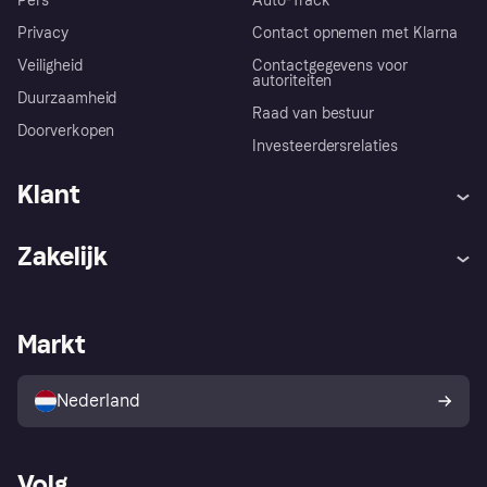
Pers
Auto-Track
Privacy
Contact opnemen met Klarna
Veiligheid
Contactgegevens voor
autoriteiten
Duurzaamheid
Raad van bestuur
Doorverkopen
Investeerdersrelaties
Klant
Hulp
Klachten
Zakelijk
Login
Onze belofte
Webwinkelsupport
Developers
De Klarna app
Privacyinstellingen
Zakelijke login
Operationele status
Markt
Winkeloverzicht
Je herroepingsrecht
Verkoop met Klarna
Platformen en partners
Kopersbescherming voor
consumenten
Nederland
Volg