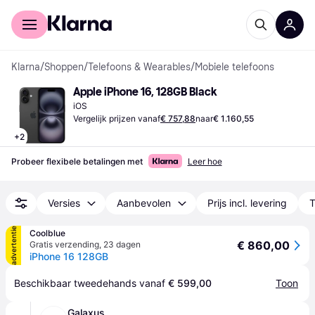
Voor shoppers
Voor bedrijven
Klarna
/
Shoppen
/
Telefoons & Wearables
/
Mobiele telefoons
Apple iPhone 16, 128GB Black
iOS
Vergelijk prijzen vanaf
€ 757,88
naar
€ 1.160,55
+
2
Probeer flexibele betalingen met
Leer hoe
Versies
Aanbevolen
Prijs incl. levering
T
advertentie
Coolblue
€ 860,00
Gratis verzending
,
23 dagen
iPhone 16 128GB
Beschikbaar tweedehands vanaf 
€ 599,00
Toon
Galaxus