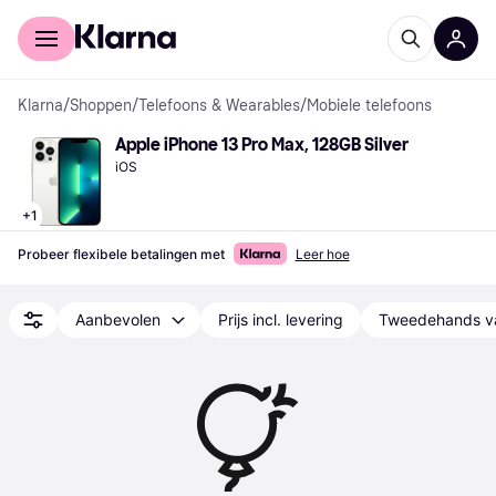
Voor shoppers
Voor bedrijven
Klarna
/
Shoppen
/
Telefoons & Wearables
/
Mobiele telefoons
Apple iPhone 13 Pro Max, 128GB Silver
iOS
+
1
Probeer flexibele betalingen met
Leer hoe
Aanbevolen
Prijs incl. levering
Tweedehands v