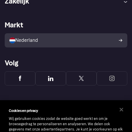
Zakelijk
Login
Onze belofte
Webwinkelsupport
Developers
De Klarna app
Privacyinstellingen
Zakelijke login
Operationele status
Markt
Winkeloverzicht
Je herroepingsrecht
Verkoop met Klarna
Platformen en partners
Kopersbescherming voor
consumenten
Nederland
Volg
Cookies en privacy
Wij gebruiken cookies zodat de website goed werkt en om je
browsegedrag te personaliseren en analyseren. We delen ook
gegevens met onze advertentiepartners. Je kunt je voorkeuren op elk