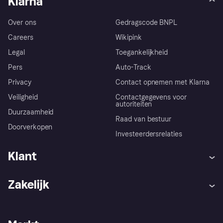
Klarna
Over ons
Gedragscode BNPL
Careers
Wikipink
Legal
Toegankelijkheid
Pers
Auto-Track
Privacy
Contact opnemen met Klarna
Veiligheid
Contactgegevens voor
autoriteiten
Duurzaamheid
Raad van bestuur
Doorverkopen
Investeerdersrelaties
Klant
Hulp
Klachten
Zakelijk
Login
Onze belofte
Webwinkelsupport
Developers
De Klarna app
Privacyinstellingen
Zakelijke login
Operationele status
Winkeloverzicht
Je herroepingsrecht