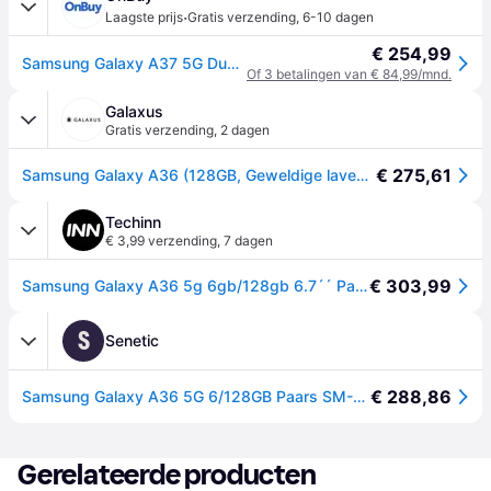
·
Laagste prijs
Gratis verzending
,
6-10 dagen
€ 254,99
Samsung Galaxy A37 5G Dual + eSIM 128GB (6GB RAM) A376B-DS Awesome Lavendel
Of 3 betalingen van € 84,99/mnd.
Galaxus
Gratis verzending
,
2 dagen
€ 275,61
Samsung Galaxy A36 (128GB, Geweldige lavendel, 6.70", Dubbele SIM, 5G), Smartphone, Paars
Techinn
€ 3,99 verzending
,
7 dagen
€ 303,99
Samsung Galaxy A36 5g 6gb/128gb 6.7´´ Paars
S
Senetic
€ 288,86
Samsung Galaxy A36 5G 6/128GB Paars SM-A366BLVBEUE
Gerelateerde producten