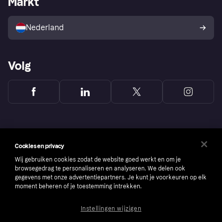
Markt
Verkoop met Klarna
Platformen en partners
Kopersbescherming voor
consumenten
Nederland
Volg
Cookies en privacy
Wij gebruiken cookies zodat de website goed werkt en om je
browsegedrag te personaliseren en analyseren. We delen ook
gegevens met onze advertentiepartners. Je kunt je voorkeuren op elk
moment beheren of je toestemming intrekken.
Instellingen wijzigen
Copyright © 2005-2026 Klarna Bank AB (publ). Headquarters: Stockholm, Sweden. All