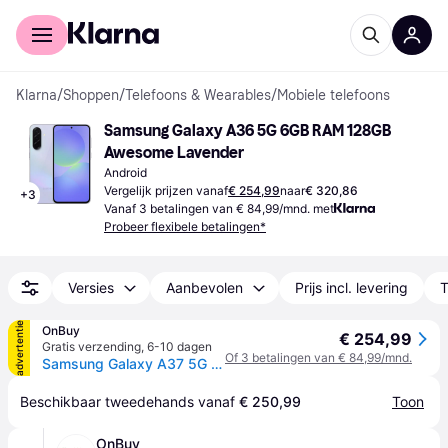
Voor shoppers
Voor bedrijven
Klarna
/
Shoppen
/
Telefoons & Wearables
/
Mobiele telefoons
Samsung Galaxy A36 5G 6GB RAM 128GB 
Awesome Lavender
Android
Vergelijk prijzen vanaf
€ 254,99
naar
€ 320,86
+
3
Vanaf 3 betalingen van € 84,99/mnd. met
Probeer flexibele betalingen*
Versies
Aanbevolen
Prijs incl. levering
T
advertentie
OnBuy
€ 254,99
Gratis verzending
,
6-10 dagen
Of 3 betalingen van € 84,99/mnd.
Samsung Galaxy A37 5G Dual + eSIM 128GB (6GB RAM) A376B-DS Awesome Lavendel
Beschikbaar tweedehands vanaf 
€ 250,99
Toon
OnBuy