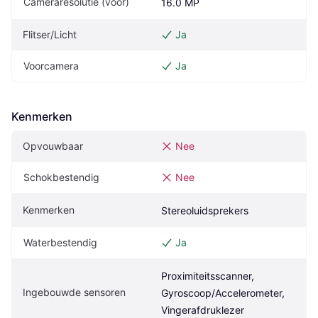
Cameraresolutie (voor)
16.0 MP
Flitser/Licht
Ja
Voorcamera
Ja
Kenmerken
Opvouwbaar
Nee
Schokbestendig
Nee
Kenmerken
Stereoluidsprekers
Waterbestendig
Ja
Proximiteitsscanner, 
Ingebouwde sensoren
Gyroscoop/Accelerometer, 
Vingerafdruklezer