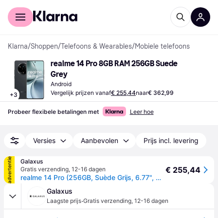
Voor shoppers
Voor bedrijven
Klarna
/
Shoppen
/
Telefoons & Wearables
/
Mobiele telefoons
realme 14 Pro 8GB RAM 256GB Suede 
Grey
Android
Vergelijk prijzen vanaf
€ 255,44
naar
€ 362,99
+
3
Probeer flexibele betalingen met
Leer hoe
Versies
Aanbevolen
Prijs incl. levering
advertentie
Galaxus
€ 255,44
Gratis verzending
,
12-16 dagen
realme 14 Pro (256GB, Suède Grijs, 6.77", Dubbele SIM, 5G), Smartphone, Grijs
Galaxus
·
Laagste prijs
Gratis verzending
,
12-16 dagen