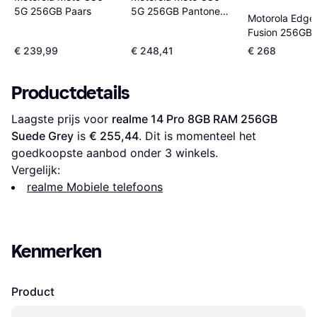
5G 256GB Pantone
5G 256GB Paars
Motorola Edge
Spellbound
Fusion 256GB
Pantone Amazo
€ 239,99
€ 248,41
€ 268
Productdetails
Laagste prijs voor 
realme 14 Pro 8GB RAM 256GB 
Suede Grey
 is 
€ 255,44
. Dit is momenteel het 
goedkoopste aanbod onder 
3
 winkels.
Vergelijk:
realme Mobiele telefoons
Kenmerken
Product