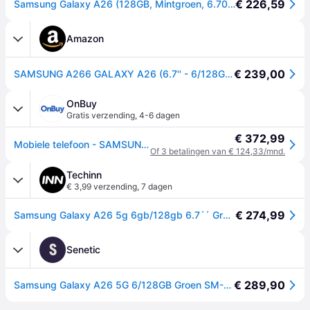
€ 226,59
Samsung Galaxy A26 (128GB, Mintgroen, 6.70", Dubbele SIM, 5G), Smartphone, Groen
Amazon
€ 239,00
SAMSUNG A266 GALAXY A26 (6.7'' - 6/128GB) GREEN - Italiaanse, Hongaarse, Poolse, Roemeense, Oostenrijkse en Zwitserse versies
OnBuy
Gratis verzending
,
4-6 dagen
€ 372,99
Mobiele telefoon - SAMSUNG - Galaxy A26 5G - 6 GB RAM - 128 GB - Groen (Mint) - Dubbele SIM
Of 3 betalingen van € 124,33/mnd.
Techinn
€ 3,99 verzending
,
7 dagen
€ 274,99
Samsung Galaxy A26 5g 6gb/128gb 6.7´´ Groen
S
Senetic
€ 289,90
Samsung Galaxy A26 5G 6/128GB Groen SM-A266BLGBEUE