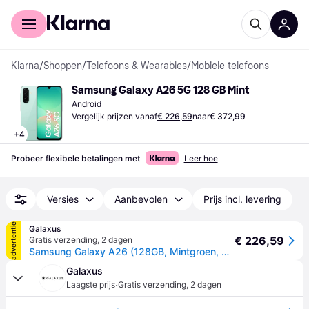
Voor shoppers
Voor bedrijven
Klarna
/
Shoppen
/
Telefoons & Wearables
/
Mobiele telefoons
Samsung Galaxy A26 5G 128 GB Mint
Android
Vergelijk prijzen vanaf
€ 226,59
naar
€ 372,99
+
4
Probeer flexibele betalingen met
Leer hoe
Versies
Aanbevolen
Prijs incl. levering
advertentie
Galaxus
€ 226,59
Gratis verzending
,
2 dagen
Samsung Galaxy A26 (128GB, Mintgroen, 6.70", Dubbele SIM, 5G), Smartphone, Groen
Galaxus
·
Laagste prijs
Gratis verzending
,
2 dagen