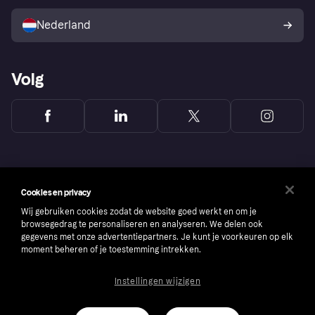
Verkoop met Klarna
Platformen en partners
Kopersbescherming voor
consumenten
Nederland
Volg
Cookies en privacy
Wij gebruiken cookies zodat de website goed werkt en om je
browsegedrag te personaliseren en analyseren. We delen ook
gegevens met onze advertentiepartners. Je kunt je voorkeuren op elk
moment beheren of je toestemming intrekken.
Instellingen wijzigen
Copyright © 2005-2026 Klarna Bank AB (publ). Headquarters: Stockholm, Sweden. All
rights reserved. Klarna Bank AB (publ). Sveavägen 46, 111 34 Stockholm. Organization
number: 556737-0431