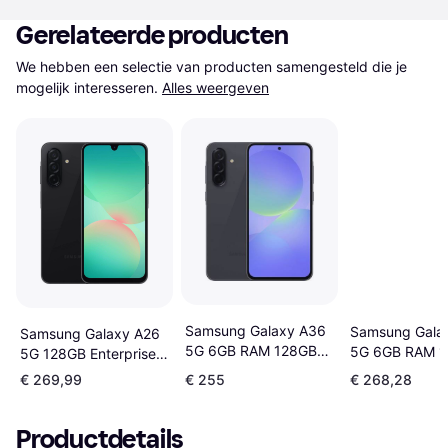
Gerelateerde producten
We hebben een selectie van producten samengesteld die je 
mogelijk interesseren.
Alles weergeven
Samsung Galaxy A36
Samsung Gala
Samsung Galaxy A26
5G 6GB RAM 128GB
5G 6GB RAM 
5G 128GB Enterprise
Awesome Black
Awesome Lime
Edition
€ 269,99
€ 255
€ 268,28
Productdetails