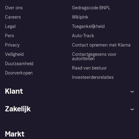
Over ons
Gedragscode BNPL
Careers
Wikipink
Legal
Toegankelijkheid
Pers
Auto-Track
Privacy
Contact opnemen met Klarna
Veiligheid
Contactgegevens voor
autoriteiten
Duurzaamheid
Raad van bestuur
Doorverkopen
Investeerdersrelaties
Klant
Hulp
Klachten
Zakelijk
Login
Onze belofte
Webwinkelsupport
Developers
De Klarna app
Privacyinstellingen
Zakelijke login
Operationele status
Markt
Winkeloverzicht
Je herroepingsrecht