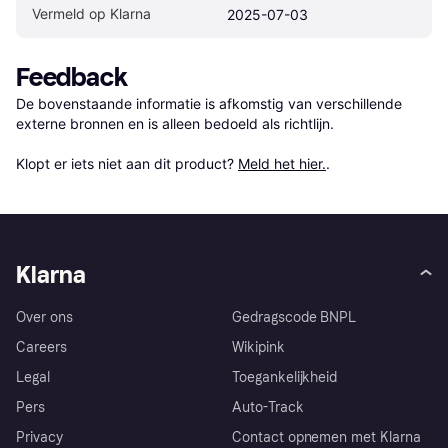
Vermeld op Klarna
2025-07-03
Feedback
De bovenstaande informatie is afkomstig van verschillende 
externe bronnen en is alleen bedoeld als richtlijn.

Klopt er iets niet aan dit product? 
Meld het hier.
.
Klarna
Over ons
Gedragscode BNPL
Careers
Wikipink
Legal
Toegankelijkheid
Pers
Auto-Track
Privacy
Contact opnemen met Klarna