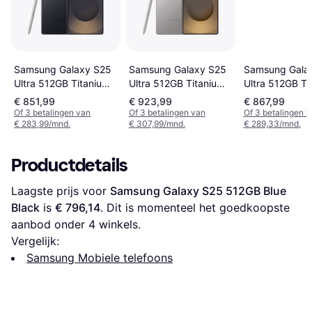
Samsung Galaxy S25
Samsung Galaxy S25
Samsung Gala
Ultra 512GB Titanium
Ultra 512GB Titanium
Ultra 512GB Ti
Grey
Black
Silverblue
€ 851,99
€ 923,99
€ 867,99
Of 3 betalingen van
Of 3 betalingen van
Of 3 betalingen 
€ 283,99/mnd.
€ 307,99/mnd.
€ 289,33/mnd.
Productdetails
Laagste prijs voor 
Samsung Galaxy S25 512GB Blue 
Black
 is 
€ 796,14
. Dit is momenteel het goedkoopste 
aanbod onder 
4
 winkels.
Vergelijk:
Samsung Mobiele telefoons