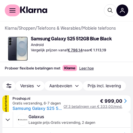
Voor shoppers
Voor bedrijven
Klarna
/
Shoppen
/
Telefoons & Wearables
/
Mobiele telefoons
Samsung Galaxy S25 512GB Blue Black
Android
Vergelijk prijzen vanaf
€ 796,14
naar
€ 1.113,19
Probeer flexibele betalingen met
Leer hoe
Versies
Aanbevolen
Prijs incl. levering
advertentie
Proshop.nl
€ 999,00
Gratis verzending
,
6-7 dagen
Of 3 betalingen van € 333,00/mnd.
Samsung Galaxy S25 512GB/12GB - Blueblack
Galaxus
·
Laagste prijs
Gratis verzending
,
2 dagen