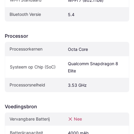
Wi-Fi 7 (802.11be)
Bluetooth Versie
5.4
Processor
Processorkernen
Octa Core
Qualcomm Snapdragon 8 
Systeem op Chip (SoC)
Elite
Processorsnelheid
3.53 GHz
Voedingsbron
Vervangbare Batterij
Nee
Batterijcapaciteit
4000 mAh