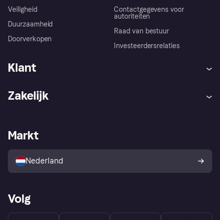
Veiligheid
Contactgegevens voor
autoriteiten
Duurzaamheid
Raad van bestuur
Doorverkopen
Investeerdersrelaties
Klant
Hulp
Klachten
Zakelijk
Login
Onze belofte
Webwinkelsupport
Developers
De Klarna app
Privacyinstellingen
Zakelijke login
Operationele status
Markt
Winkeloverzicht
Je herroepingsrecht
Verkoop met Klarna
Platformen en partners
Kopersbescherming voor
consumenten
Nederland
Volg