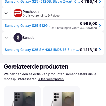
€ 796,14
Samsung Galaxy S25 (512GB, Blauw Zwart, 6.20", Dubbele SIM, 5G), Smartphone, Zwart
Proshop.nl
Gratis verzending
,
6-7 dagen
€ 999,00
Samsung Galaxy S25 512GB/12GB - Blueblack
Of 3 betalingen van € 333,00/mnd.
S
Senetic
€ 1.113,19
Samsung Galaxy S25 SM-S931B/DS 15,8 cm (6.2") Dual SIM SM-S931BZKHEUB
Gerelateerde producten
We hebben een selectie van producten samengesteld die je 
mogelijk interesseren.
Alles weergeven