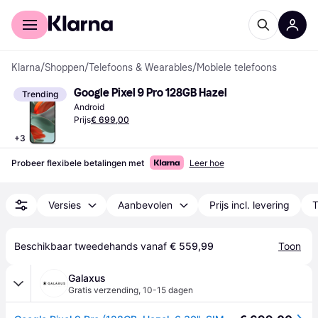
Voor shoppers
Voor bedrijven
Klarna
/
Shoppen
/
Telefoons & Wearables
/
Mobiele telefoons
Google Pixel 9 Pro 128GB Hazel
Trending
Android
Prijs
€ 699,00
+
3
Probeer flexibele betalingen met
Leer hoe
Versies
Aanbevolen
Prijs incl. levering
T
Beschikbaar tweedehands vanaf 
€ 559,99
Toon
Galaxus
Gratis verzending
,
10-15 dagen