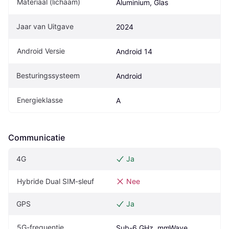
Materiaal (lichaam)
Aluminium, Glas
Jaar van Uitgave
2024
Android Versie
Android 14
Besturingssysteem
Android
Energieklasse
A
Communicatie
4G
Ja
Hybride Dual SIM-sleuf
Nee
GPS
Ja
5G-frequentie
Sub-6 GHz, mmWave