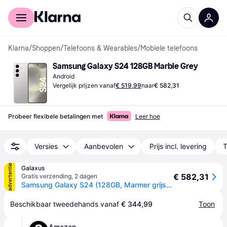
Voor shoppers
Voor bedrijven
Klarna
/
Shoppen
/
Telefoons & Wearables
/
Mobiele telefoons
Samsung Galaxy S24 128GB Marble Grey
Android
Vergelijk prijzen vanaf
€ 519,99
naar
€ 582,31
Probeer flexibele betalingen met
Leer hoe
Versies
Aanbevolen
Prijs incl. levering
T
advertentie
Galaxus
€ 582,31
Gratis verzending
,
2 dagen
Samsung Galaxy S24 (128GB, Marmer grijs, 6.20", SIM + eSIM, 5G), Smartphone, Grijs
Beschikbaar tweedehands vanaf 
€ 344,99
Toon
Amazon