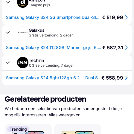
Laagste prijs
€ 519,99
Samsung Galaxy S24 5G Smartphone Dual-SIM RAM 8 GB / Interner Speicher 128 OLED-Display 6.2" 2340 x 1080 Pixel 120 Hz Triple-Kamera 50 MP 12 10 front camera Marble Gray
Galaxus
Gratis verzending
,
2 dagen
€ 582,31
Samsung Galaxy S24 (128GB, Marmer grijs, 6.20", SIM + eSIM, 5G), Smartphone, Grijs
Techinn
€ 3,99 verzending
,
7 dagen
€ 558,99
Samsung Galaxy S24 8gb/128gb 6.2´´ Dual Sim Transparant
Gerelateerde producten
We hebben een selectie van producten samengesteld die je 
mogelijk interesseren.
Alles weergeven
Trending