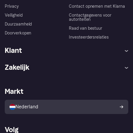
Privacy
Contact opnemen met Klarna
Veiligheid
Contactgegevens voor
autoriteiten
Duurzaamheid
Raad van bestuur
Doorverkopen
Investeerdersrelaties
Klant
Hulp
Klachten
Zakelijk
Login
Onze belofte
Webwinkelsupport
Developers
De Klarna app
Privacyinstellingen
Zakelijke login
Operationele status
Markt
Winkeloverzicht
Je herroepingsrecht
Verkoop met Klarna
Platformen en partners
Kopersbescherming voor
consumenten
Nederland
Volg