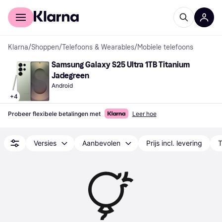
Voor shoppers
Voor bedrijven
Klarna
/
Shoppen
/
Telefoons & Wearables
/
Mobiele telefoons
Samsung Galaxy S25 Ultra 1TB Titanium 
Jadegreen
Android
+
4
Probeer flexibele betalingen met
Leer hoe
Versies
Aanbevolen
Prijs incl. levering
T