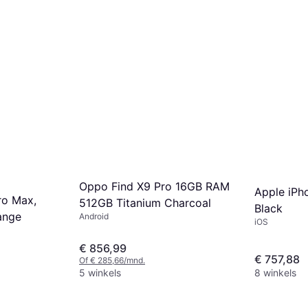
Oppo Find X9 Pro 16GB RAM
Apple iPh
ro Max,
512GB Titanium Charcoal
Black
ange
Android
iOS
€ 856,99
€ 757,88
Of € 285,66/mnd.
5 winkels
8 winkels