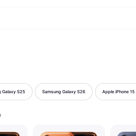
Betaalmethoden
Shop & vergelijk prijzen
Winkelen en beloningen
Financiën
Mobiel
Fotografieën
Kant
t
etaalmethoden
Aanbiedingen
Cashback
Gaming en Entertainment
Klarna Card
Reis-eS
etaal nu
Gezondheid & Schoonheid
Winkeloverzicht
Telefoons & Wearables
Saldo
om
etaal in 3 delen
Kleding
Lidmaatschappen
Kinderen en Familie
Spaarrekeningen
etaal in 30 dagen
Speelgoed
Vrienden uitnodigen
Gemotoriseerde Vervoersmiddelen
Vaste rekening
Huizen en Interieurs
Tuin en Terras
Flex rekening
Geluid & Beeld
Keukenapparaten
Sport en Outdoor
Huishoudapparaten
Computers
Boeken, Films en Muziek
 Galaxy S25
Samsung Galaxy S26
Apple iPhone 15
t
Klussen
Alle 