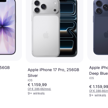
Apple iPh
256GB
Apple iPhone 17 Pro, 256GB
Deep Blue
Silver
iOS
iOS
€ 1.159,99
€ 1.159,9
Of € 386,66/mnd.
Of € 386,66/
9+ winkels
9+ winkels