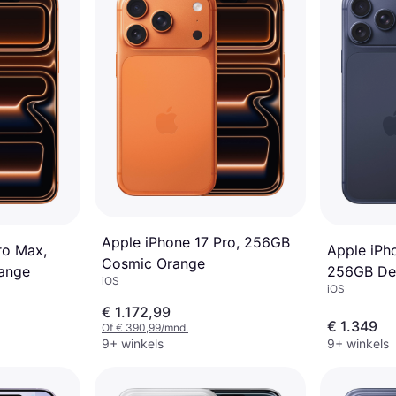
Apple iPhone 17 Pro, 256GB
ro Max,
Apple iPh
Cosmic Orange
ange
256GB De
iOS
iOS
€ 1.172,99
€ 1.349
Of € 390,99/mnd.
9+ winkels
9+ winkels