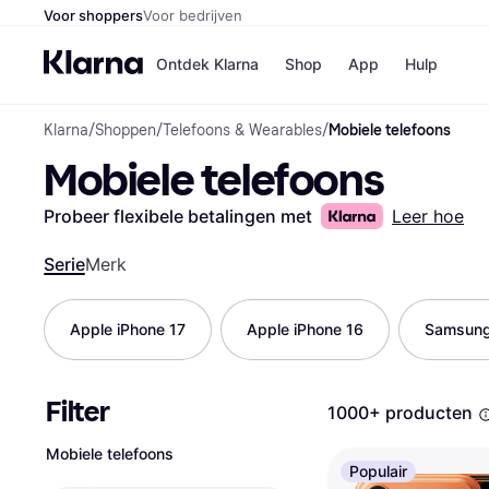
Voor shoppers
Voor bedrijven
Ontdek Klarna
Shop
App
Hulp
Klarna
/
Shoppen
/
Telefoons & Wearables
/
Mobiele telefoons
Winkels
Mobiele telefoons
MediaMark
B
Bol
B
Booking.c
B
Probeer flexibele betalingen met
Leer hoe
H&M
B
Kruidvat
Serie
Merk
Apple iPhone 17
Apple iPhone 16
Samsung
Winkeloverzich
Filter
1000+ producten
Mobiele telefoons
Populair