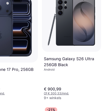
Samsung Galaxy S26 Ultra
256GB Black
one 17 Pro, 256GB
Android
9
€ 900,99
mnd.
Of € 300,33/mnd.
9+ winkels
-21%