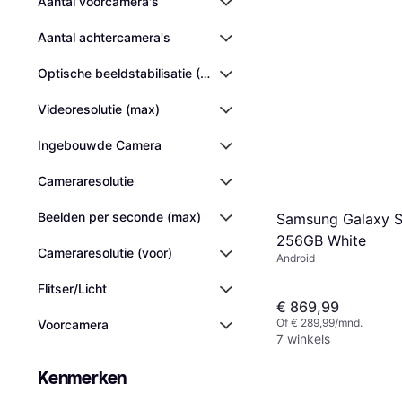
Aantal voorcamera's
Aantal achtercamera's
Optische beeldstabilisatie (OIS)
Videoresolutie (max)
Ingebouwde Camera
Cameraresolutie
Beelden per seconde (max)
Samsung Galaxy S
256GB White
Cameraresolutie (voor)
Android
Flitser/Licht
€ 869,99
Of € 289,99/mnd.
Voorcamera
7 winkels
Kenmerken