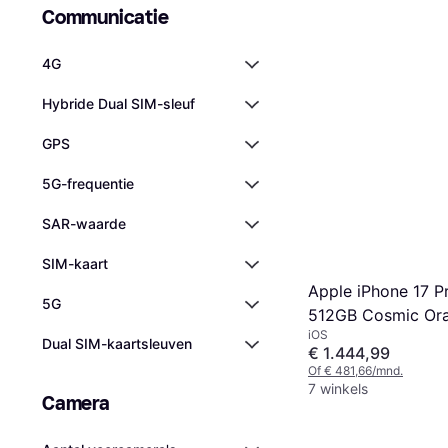
Communicatie
4G
Hybride Dual SIM-sleuf
GPS
5G-frequentie
SAR-waarde
SIM-kaart
Apple iPhone 17 P
5G
512GB Cosmic Or
iOS
Dual SIM-kaartsleuven
€ 1.444,99
Of € 481,66/mnd.
7 winkels
Camera