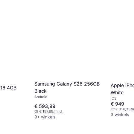
Samsung Galaxy S26 256GB
Apple iPh
A16 4GB
Black
White
Android
iOS
€ 949
€ 593,99
Of € 316,33/
Of € 197,99/mnd.
3 winkels
9+ winkels