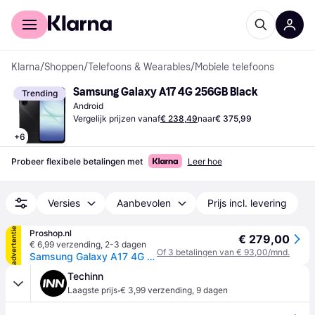
Voor shoppers
Voor bedrijven
Klarna
/
Shoppen
/
Telefoons & Wearables
/
Mobiele telefoons
Samsung Galaxy A17 4G 256GB Black
Trending
Android
Vergelijk prijzen vanaf
€ 238,49
naar
€ 375,99
+
6
Probeer flexibele betalingen met
Leer hoe
Versies
Aanbevolen
Prijs incl. levering
advertentie
Proshop.nl
€ 279,00
€ 6,99 verzending
,
2-3 dagen
Of 3 betalingen van € 93,00/mnd.
Samsung Galaxy A17 4G 256GB/8GB - Black
Techinn
·
Laagste prijs
€ 3,99 verzending
,
9 dagen