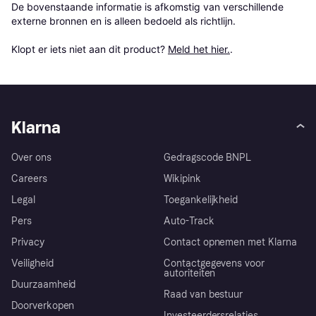
De bovenstaande informatie is afkomstig van verschillende 
externe bronnen en is alleen bedoeld als richtlijn.

Klopt er iets niet aan dit product? 
Meld het hier.
.
Klarna
Over ons
Gedragscode BNPL
Careers
Wikipink
Legal
Toegankelijkheid
Pers
Auto-Track
Privacy
Contact opnemen met Klarna
Veiligheid
Contactgegevens voor
autoriteiten
Duurzaamheid
Raad van bestuur
Doorverkopen
Investeerdersrelaties