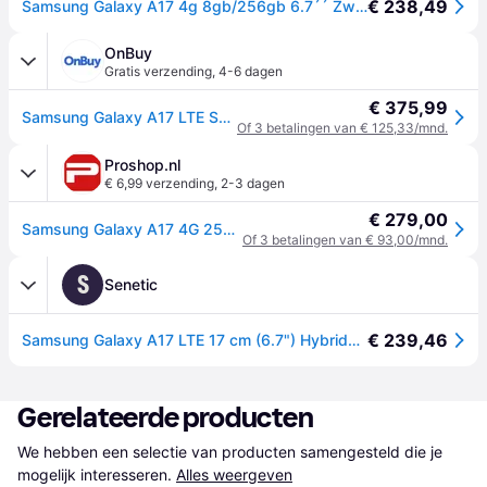
€ 238,49
Samsung Galaxy A17 4g 8gb/256gb 6.7´´ Zwart
OnBuy
Gratis verzending
,
4-6 dagen
€ 375,99
Samsung Galaxy A17 LTE Smartphone 8GB RAM 256GB Super AMOLED 6.7" IP54 5000mAh Zwart
Of 3 betalingen van € 125,33/mnd.
Proshop.nl
€ 6,99 verzending
,
2-3 dagen
€ 279,00
Samsung Galaxy A17 4G 256GB/8GB - Black
Of 3 betalingen van € 93,00/mnd.
S
Senetic
€ 239,46
Samsung Galaxy A17 LTE 17 cm (6.7") Hybride Dual SIM 4G SM-A175FZKEEUB
Gerelateerde producten
We hebben een selectie van producten samengesteld die je 
mogelijk interesseren.
Alles weergeven