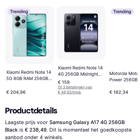
Trending
Trending
Xiaomi Redmi Note 14
Xiaomi Redmi Note 14
Motorola Moto
4G 256GB Midnight
5G 8GB RAM 256GB
Power 256GB 
Black
€ 159
Coral Green
Green
Of 3 betalingen van
€ 204,96
€ 162,34
€ 46,63/mnd.
Productdetails
Laagste prijs voor 
Samsung Galaxy A17 4G 256GB 
Black
 is 
€ 238,49
. Dit is momenteel het goedkoopste 
aanbod onder 
4
 winkels.