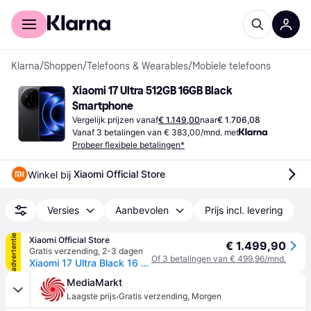
Voor shoppers
Voor bedrijven
Klarna
/
Shoppen
/
Telefoons & Wearables
/
Mobiele telefoons
Xiaomi 17 Ultra 512GB 16GB Black 
Smartphone
Vergelijk prijzen vanaf
€ 1.149,00
naar
€ 1.706,08
Vanaf 3 betalingen van € 383,00/mnd. met
Probeer flexibele betalingen*
Xiaomi Official Store
Winkel bij 
Versies
Aanbevolen
Prijs incl. levering
advertentie
Xiaomi Official Store
€ 1.499,90
Gratis verzending
,
2-3 dagen
Of 3 betalingen van € 499,96/mnd.
Xiaomi 17 Ultra Black 16 GB + 512 GB
MediaMarkt
·
Laagste prijs
Gratis verzending
,
Morgen