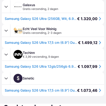
Galaxus
Gratis verzending
,
2 dagen
€ 1.320,00
Samsung Galaxy S26 Ultra (256GB, Wit, 6.90", Dubbele SIM, 5G), Smartphone, Wit
Echt Veel Voor Weinig
Gratis verzending
,
2-3 dagen
€ 1.499,12
Samsung Galaxy S26 Ultra 17,5 cm (6.9") Dual SIM Android 16.0 5G USB Type-C 12 GB 256 GB 5000 mAh Wit
Techinn
€ 3,99 verzending
,
9 dagen
€ 1.097,99
Samsung Galaxy S26 Ultra 12gb/256gb 6.9´´ Smartphone Wit One Size / EU Plug 220V
S
Senetic
€ 1.073,46
Samsung Galaxy S26 Ultra 17,5 cm (6.9") Dual SIM SM-S948BZWDEUB