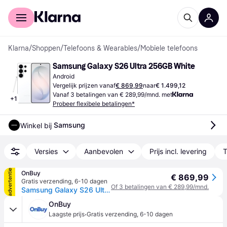
Voor shoppers
Voor bedrijven
Klarna
/
Shoppen
/
Telefoons & Wearables
/
Mobiele telefoons
Samsung Galaxy S26 Ultra 256GB White
Android
Vergelijk prijzen vanaf
€ 869,99
naar
€ 1.499,12
Vanaf 3 betalingen van € 289,99/mnd. met
+
1
Probeer flexibele betalingen*
Samsung
Winkel bij 
Versies
Aanbevolen
Prijs incl. levering
T
advertentie
OnBuy
€ 869,99
Gratis verzending
,
6-10 dagen
Of 3 betalingen van € 289,99/mnd.
Samsung Galaxy S26 Ultra 5G Dual SIM + eSIM 256GB (12GB RAM) S948B/DS Wit
OnBuy
·
Laagste prijs
Gratis verzending
,
6-10 dagen