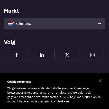
Webwinkelsupport
Developers
De Klarna app
Privacyinstellingen
Zakelijke login
Operationele status
Markt
Winkeloverzicht
Je herroepingsrecht
Verkoop met Klarna
Platformen en partners
Kopersbescherming voor
consumenten
Nederland
Volg
Cookies en privacy
Wij gebruiken cookies zodat de website goed werkt en om je
browsegedrag te personaliseren en analyseren. We delen ook
gegevens met onze advertentiepartners. Je kunt je voorkeuren op elk
moment beheren of je toestemming intrekken.