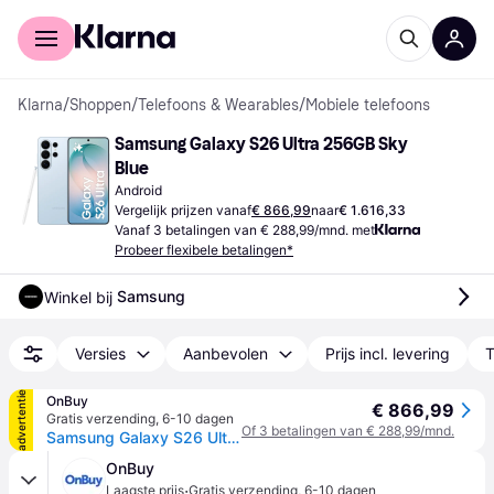
Voor shoppers
Voor bedrijven
Klarna
/
Shoppen
/
Telefoons & Wearables
/
Mobiele telefoons
Samsung Galaxy S26 Ultra 256GB Sky 
Blue
Android
Vergelijk prijzen vanaf
€ 866,99
naar
€ 1.616,33
Vanaf 3 betalingen van € 288,99/mnd. met
Probeer flexibele betalingen*
Samsung
Winkel bij 
Versies
Aanbevolen
Prijs incl. levering
T
advertentie
OnBuy
€ 866,99
Gratis verzending
,
6-10 dagen
Of 3 betalingen van € 288,99/mnd.
Samsung Galaxy S26 Ultra 5G Dual SIM + eSIM 256GB (12GB RAM) S948B/DS Hemelsblauw
OnBuy
·
Laagste prijs
Gratis verzending
,
6-10 dagen