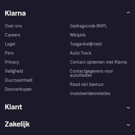
Klarna
Over ons
Gedragscode BNPL
Careers
Wikipink
Legal
Toegankelijkheid
Pers
Auto-Track
Privacy
Contact opnemen met Klarna
Veiligheid
Contactgegevens voor
autoriteiten
Duurzaamheid
Raad van bestuur
Doorverkopen
Investeerdersrelaties
Klant
Hulp
Klachten
Zakelijk
Login
Onze belofte