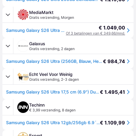
MediaMarkt
Gratis verzending
,
Morgen
€ 1.049,00
Samsung Galaxy S26 Ultra - 5g 256 Gb Blauw
Of 3 betalingen van € 349,66/mnd.
Galaxus
Gratis verzending
,
2 dagen
€ 984,74
Samsung Galaxy S26 Ultra (256GB, Blauw, Hemelsblauw, 6.90", Dubbele SIM, 5G), Smartphone, Blauw
Echt Veel Voor Weinig
Gratis verzending
,
2-3 dagen
€ 1.495,41
Samsung Galaxy S26 Ultra 17,5 cm (6.9") Dual SIM Android 16.0 5G USB Type-C 12 GB 256 GB 5000 mAh Blauw
Techinn
€ 3,99 verzending
,
8 dagen
€ 1.109,99
Samsung Galaxy S26 Ultra 12gb/256gb 6.9´´ Smartphone Blauw One Size / EU Plug 220V
Expert