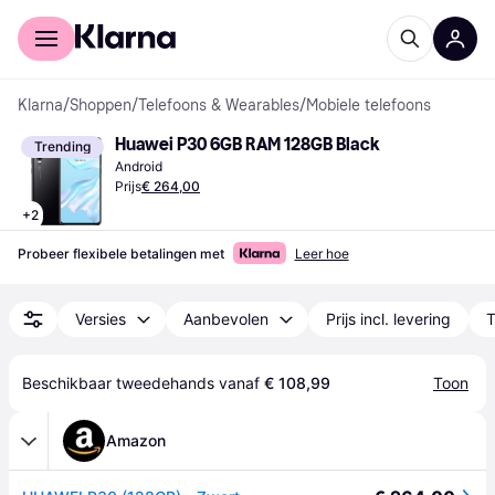
Voor shoppers
Voor bedrijven
Klarna
/
Shoppen
/
Telefoons & Wearables
/
Mobiele telefoons
Huawei P30 6GB RAM 128GB Black
Trending
Android
Prijs
€ 264,00
+
2
Probeer flexibele betalingen met
Leer hoe
Versies
Aanbevolen
Prijs incl. levering
T
Beschikbaar tweedehands vanaf 
€ 108,99
Toon
Amazon