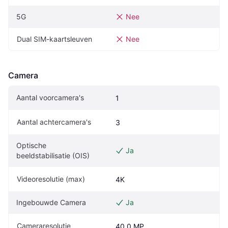
5G
Nee
Dual SIM-kaartsleuven
Nee
Camera
Aantal voorcamera's
1
Aantal achtercamera's
3
Optische 
Ja
beeldstabilisatie (OIS)
Videoresolutie (max)
4K
Ingebouwde Camera
Ja
Cameraresolutie
40.0 MP