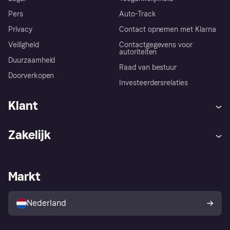
Pers
Auto-Track
Privacy
Contact opnemen met Klarna
Veiligheid
Contactgegevens voor
autoriteiten
Duurzaamheid
Raad van bestuur
Doorverkopen
Investeerdersrelaties
Klant
Hulp
Klachten
Zakelijk
Login
Onze belofte
Webwinkelsupport
Developers
De Klarna app
Privacyinstellingen
Zakelijke login
Operationele status
Markt
Winkeloverzicht
Je herroepingsrecht
Verkoop met Klarna
Platformen en partners
Kopersbescherming voor
consumenten
Nederland