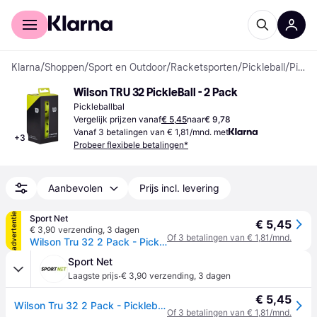
Voor shoppers
Voor bedrijven
Klarna
/
Shoppen
/
Sport en Outdoor
/
Racketsporten
/
Pickleball
/
Pickleballballen
Wilson TRU 32 PickleBall - 2 Pack
Pickleballbal
Vergelijk prijzen vanaf
€ 5,45
naar
€ 9,78
Vanaf 3 betalingen van € 1,81/mnd. met
+
3
Probeer flexibele betalingen*
Aanbevolen
Prijs incl. levering
advertentie
Sport Net
€ 5,45
€ 3,90 verzending
,
3 dagen
Of 3 betalingen van € 1,81/mnd.
Wilson Tru 32 2 Pack - Pickleball Ball
Sport Net
·
Laagste prijs
€ 3,90 verzending
,
3 dagen
€ 5,45
Wilson Tru 32 2 Pack - Pickleball Ball
Of 3 betalingen van € 1,81/mnd.