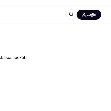
Login
trustingen
IM
ckleballrackets
gorieën