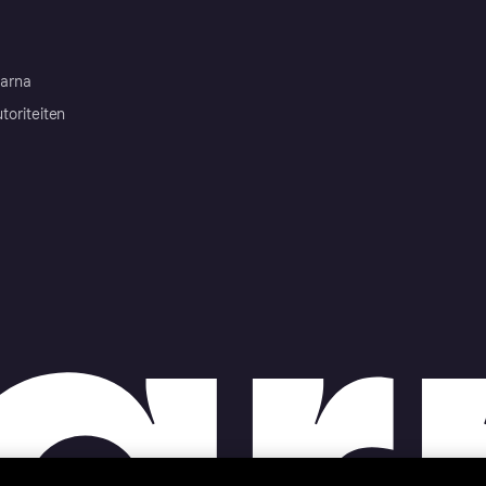
arna
toriteiten