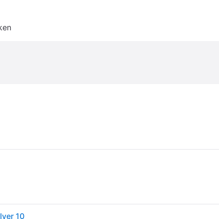
ken
lver 10