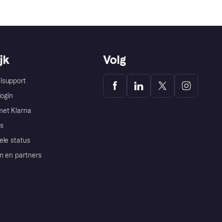
jk
Volg
lsupport
login
et Klarna
s
ele status
n en partners