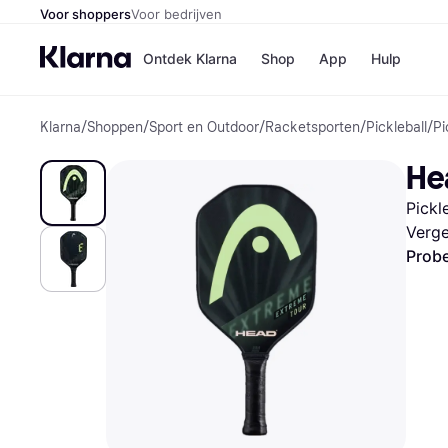
Voor shoppers
Voor bedrijven
Ontdek Klarna
Shop
App
Hulp
Klarna
/
Shoppen
/
Sport en Outdoor
/
Racketsporten
/
Pickleball
/
Pi
Winkels
Media
B
He
Bol
B
Booki
B
Pickl
H&M
B
Kruidv
Verge
Probe
Winkelove