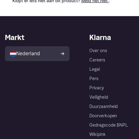
Klopt er iets niet aan dit product? 
Meld het hier.
.
Markt
Klarna
Over ons
Nederland
Careers
Legal
Pers
Privacy
Veiligheid
Duurzaamheid
Doorverkopen
Gedragscode BNPL
Wikipink