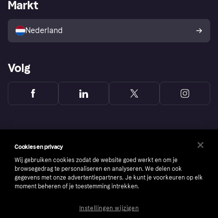
Zakelijke login
Operationele status
Markt
Winkeloverzicht
Je herroepingsrecht
Verkoop met Klarna
Platformen en partners
Kopersbescherming voor
consumenten
Nederland
Volg
Cookies en privacy
Wij gebruiken cookies zodat de website goed werkt en om je
browsegedrag te personaliseren en analyseren. We delen ook
gegevens met onze advertentiepartners. Je kunt je voorkeuren op elk
moment beheren of je toestemming intrekken.
Instellingen wijzigen