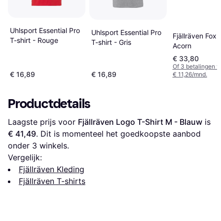
Uhlsport Essential Pro
Uhlsport Essential Pro
Fjällräven Fox T
T-shirt - Rouge
T-shirt - Gris
Acorn
€ 33,80
Of 3 betalingen 
€ 16,89
€ 16,89
€ 11,26/mnd.
Productdetails
Laagste prijs voor 
Fjällräven Logo T-Shirt M - Blauw
 is 
€ 41,49
. Dit is momenteel het goedkoopste aanbod 
onder 
3
 winkels.
Vergelijk:
Fjällräven Kleding
Fjällräven T-shirts