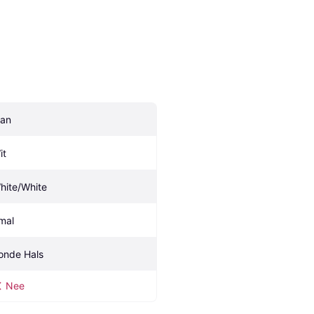
an
it
hite/White
mal
onde Hals
Nee