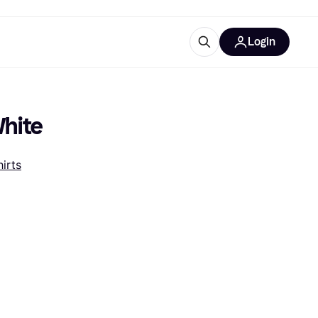
Login
trustingen
IM
White
hirts
gorieën