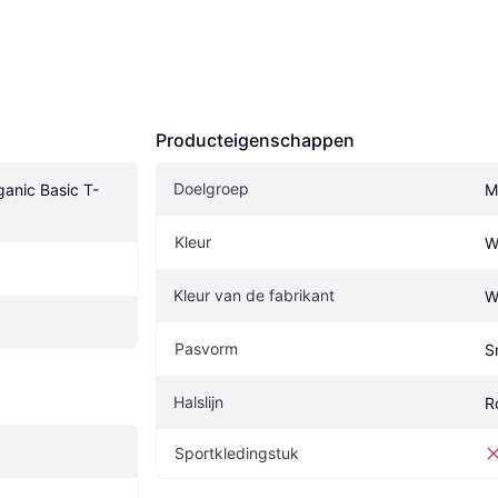
Producteigenschappen
Doelgroep
anic Basic T-
M
Kleur
W
Kleur van de fabrikant
W
Pasvorm
S
Halslijn
R
Sportkledingstuk