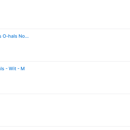
JACK & JONES heren T-Shirt Jjeorganic Basic Tee Ss O-hals Noos, Wit (White Detail: Slim), M
ls - Wit - M