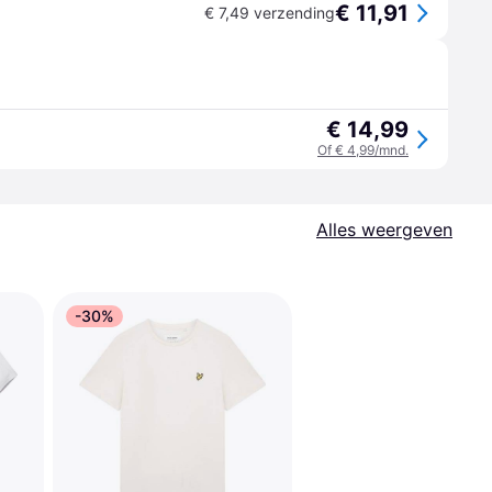
€ 11,91
€ 7,49 verzending
€ 14,99
Of € 4,99/mnd.
Alles weergeven
-30%