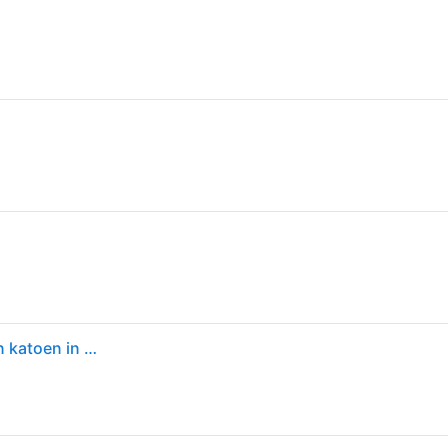
Jack & Jones Essentials - T-shirt met ronde hals van katoen in wit - WHITE