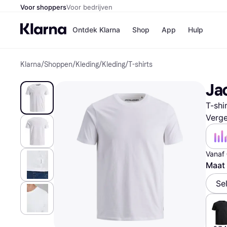
Voor shoppers
Voor bedrijven
Ontdek Klarna
Shop
App
Hulp
Klarna
/
Shoppen
/
Kleding
/
Kleding
/
T-shirts
Winkels
Media
B
Jac
Bol
B
Booki
B
T-shi
H&M
B
Kruidv
Verge
Vanaf
Maat 
Winkelove
Se