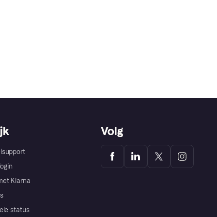
jk
Volg
lsupport
login
et Klarna
s
ele status