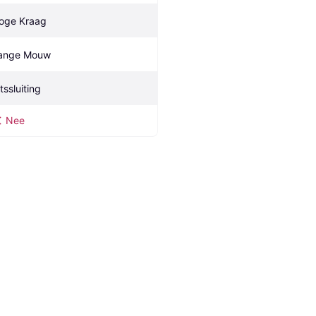
oge Kraag
ange Mouw
tssluiting
Nee