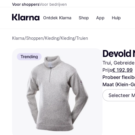
Voor shoppers
Voor bedrijven
Ontdek Klarna
Shop
App
Hulp
Klarna
/
Shoppen
/
Kleding
/
Kleding
/
Truien
Winkels
Media
B
Devold 
Bol
B
Trending
Booki
B
Trui, Gebreide 
H&M
B
Kruidv
Prijs
€ 192,99
Probeer flexib
Maat (Klein-G
Selecteer M
Winkelove