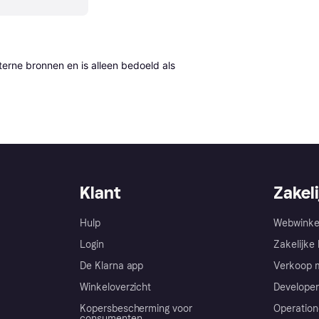
erne bronnen en is alleen bedoeld als 
Klant
Zakeli
Hulp
Webwinke
Login
Zakelijke 
De Klarna app
Verkoop m
Winkeloverzicht
Developer
Kopersbescherming voor
Operation
consumenten