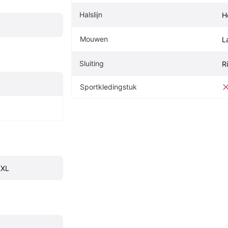
Halslijn
H
Mouwen
L
Sluiting
Ri
Sportkledingstuk
XXL