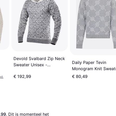
Devold Svalbard Zip Neck
Daily Paper Tevin
Sweater Unisex -
Monogram Knit Sweat
Offwhite/Anthracite
Grey
€ 192,99
€ 80,49
nd.
,99
. Dit is momenteel het 