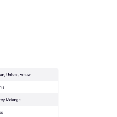
an, Unisex, Vrouw
ijs
rey Melange
os