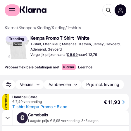
Voor shoppers
Voor bedrijven
Klarna
/
Shoppen
/
Kleding
/
Kleding
/
T-shirts
Kempa Promo T-Shirt - White
Trending
T-shirt, Effen kleur, Materiaal: Katoen, Jersey, Gevoerd, 
Ademend, Gevoerd
Vergelijk prijzen vanaf
€ 9,99
naar
€ 12,79
+
2
Probeer flexibele betalingen met
Leer hoe
Versies
Aanbevolen
Prijs incl. levering
advertentie
Handball Store
€ 11,93
€ 7,49 verzending
T-shirt Kempa Promo - Blanc
Gameballs
G
·
Laagste prijs
€ 5,95 verzending
,
3-5 dagen