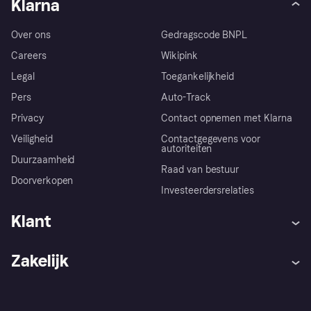
Klarna
Over ons
Gedragscode BNPL
Careers
Wikipink
Legal
Toegankelijkheid
Pers
Auto-Track
Privacy
Contact opnemen met Klarna
Veiligheid
Contactgegevens voor
autoriteiten
Duurzaamheid
Raad van bestuur
Doorverkopen
Investeerdersrelaties
Klant
Hulp
Klachten
Zakelijk
Login
Onze belofte
Webwinkelsupport
Developers
De Klarna app
Privacyinstellingen