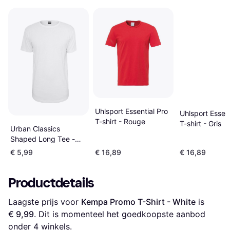
Uhlsport Essential Pro
Uhlsport Essent
T-shirt - Rouge
T-shirt - Gris
Urban Classics
Shaped Long Tee -
White
€ 5,99
€ 16,89
€ 16,89
Productdetails
Laagste prijs voor 
Kempa Promo T-Shirt - White
 is 
€ 9,99
. Dit is momenteel het goedkoopste aanbod 
onder 
4
 winkels.