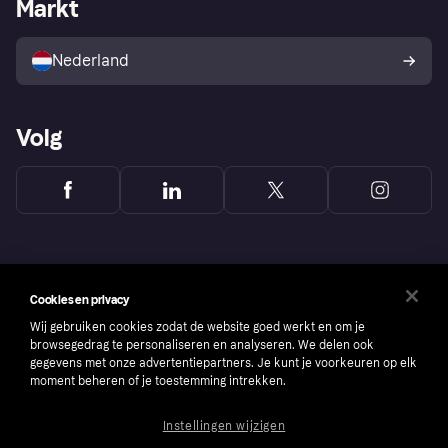
Zakelijke login
Operationele status
Markt
Winkeloverzicht
Je herroepingsrecht
Verkoop met Klarna
Platformen en partners
Kopersbescherming voor
consumenten
Nederland
Volg
Cookies en privacy
Wij gebruiken cookies zodat de website goed werkt en om je
browsegedrag te personaliseren en analyseren. We delen ook
gegevens met onze advertentiepartners. Je kunt je voorkeuren op elk
moment beheren of je toestemming intrekken.
Instellingen wijzigen
Copyright © 2005-2026 Klarna Bank AB (publ). Headquarters: Stockholm, Sweden. All