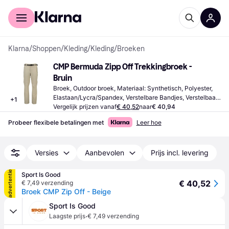
Voor shoppers
Voor bedrijven
Klarna
/
Shoppen
/
Kleding
/
Kleding
/
Broeken
CMP Bermuda Zipp Off Trekkingbroek - 
Bruin
Broek, Outdoor broek, Materiaal: Synthetisch, Polyester, 
Elastaan/Lycra/Spandex, Verstelbare Bandjes, Verstelbaar, 
+
1
Ademend, Rekbaar
Vergelijk prijzen vanaf
€ 40,52
naar
€ 40,94
Probeer flexibele betalingen met
Leer hoe
Versies
Aanbevolen
Prijs incl. levering
advertentie
Sport Is Good
€ 40,52
€ 7,49 verzending
Broek CMP Zip Off - Beige
Sport Is Good
·
Laagste prijs
€ 7,49 verzending