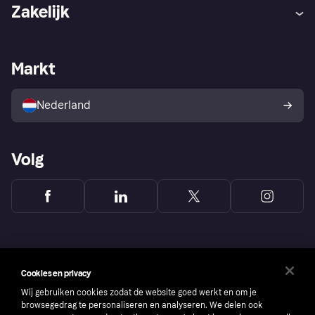
Hulp
Klachten
Zakelijk
Login
Onze belofte
Webwinkelsupport
Developers
De Klarna app
Privacyinstellingen
Zakelijke login
Operationele status
Markt
Winkeloverzicht
Je herroepingsrecht
Verkoop met Klarna
Platformen en partners
Kopersbescherming voor
consumenten
Nederland
Volg
Cookies en privacy
Wij gebruiken cookies zodat de website goed werkt en om je
browsegedrag te personaliseren en analyseren. We delen ook