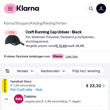
Voor shoppers
Voor bedrijven
Klarna
/
Shoppen
/
Kleding
/
Kleding
/
Petten
Craft Running Cap Unisex - Black
-11%
Pet, Materiaal: Polyester, Elastaan/Lycra/Spandex, 
Vochtregulerend
Vergelijk prijzen vanaf
€ 15,99
naar
€ 36,99
Probeer flexibele betalingen met
Leer hoe
Versies
Aanbevolen
Prijs incl. levering
advertentie
Handball Store
€ 23,32
€ 7,49 verzending
Pet Craft elite - Noir
TrainInn
·
Laagste prijs
€ 3,99 verzending
,
11 dagen