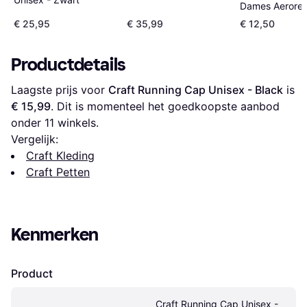
Dames Aerore
Baseballpet -
€ 25,95
€ 35,99
€ 12,50
Black/White
Productdetails
Laagste prijs voor 
Craft Running Cap Unisex - Black
 is 
€ 15,99
. Dit is momenteel het goedkoopste aanbod 
onder 
11
 winkels.
Vergelijk:
Craft Kleding
Craft Petten
Kenmerken
Product
Craft Running Cap Unisex - 