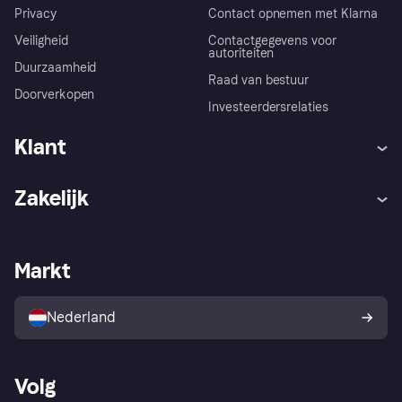
Privacy
Contact opnemen met Klarna
Veiligheid
Contactgegevens voor
autoriteiten
Duurzaamheid
Raad van bestuur
Doorverkopen
Investeerdersrelaties
Klant
Hulp
Klachten
Zakelijk
Login
Onze belofte
Webwinkelsupport
Developers
De Klarna app
Privacyinstellingen
Zakelijke login
Operationele status
Markt
Winkeloverzicht
Je herroepingsrecht
Verkoop met Klarna
Platformen en partners
Kopersbescherming voor
consumenten
Nederland
Volg