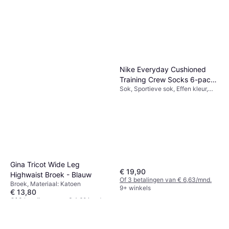
Nike Everyday Cushioned
Training Crew Socks 6-pack
Sok, Sportieve sok, Effen kleur,
- White/Black
Materiaal: Polyester, Katoen,
Elastaan/Lycra/Spandex, Nylon,
Ademend, Rekbaar
Gina Tricot Wide Leg
€ 19,90
Highwaist Broek - Blauw
Of 3 betalingen van € 6,63/mnd.
Broek, Materiaal: Katoen
9+ winkels
€ 13,80
Of 3 betalingen van € 4,60/mnd.
2 winkels