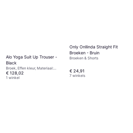
Only Onllinda Straight Fit
Broeken - Bruin
Alo Yoga Suit Up Trouser -
Broeken & Shorts
Black
Broek, Effen kleur, Materiaal:
€ 24,91
€ 128,02
Elastaan/Lycra/Spandex,
7 winkels
Polyester, Rekbaar
1 winkel