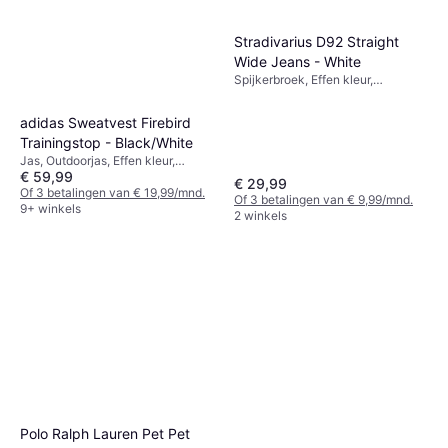
Stradivarius D92 Straight
Wide Jeans - White
Spijkerbroek, Effen kleur,
Materiaal: Katoen
adidas Sweatvest Firebird
Trainingstop - Black/White
Jas, Outdoorjas, Effen kleur,
€ 59,99
Gestreept, Materiaal: Polyamide,
€ 29,99
Wol, Polyester, Synthetisch,
Of 3 betalingen van € 19,99/mnd.
Of 3 betalingen van € 9,99/mnd.
Fleece, Zakken, Ritsbaar,
9+ winkels
2 winkels
Ademend, Vochtregulerend,
Capuchon
Polo Ralph Lauren Pet Pet