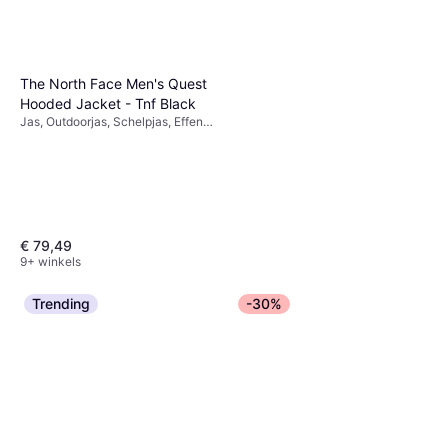
The North Face Men's Quest
Hooded Jacket - Tnf Black
Jas, Outdoorjas, Schelpjas, Effen
kleur, Materiaal: Polyurethaan,
Polyester, Zakken, Capuchon,
Waterafstotend, Ademend,
Verstelbaar, Winddicht, Waterdicht
€ 79,49
9+ winkels
Trending
-30%
Only Madison Blush Hw Wide
Jeans - Blue/Light Blue
Spijkerbroek, Materiaal: Katoen,
Denim
€ 24,54
Denim, Elastaan/Lycra/Spandex
9+ winkels