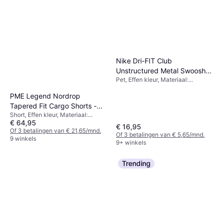
Nike Dri-FIT Club
Unstructured Metal Swoosh
Pet, Effen kleur, Materiaal:
Cap - Black/Metallic Silver
Polyester, Verstelbaar
PME Legend Nordrop
Tapered Fit Cargo Shorts -
Short, Effen kleur, Materiaal:
Groen
€ 64,95
Katoen, Rekbaar
€ 16,95
Of 3 betalingen van € 21,65/mnd.
Of 3 betalingen van € 5,65/mnd.
9 winkels
9+ winkels
Trending