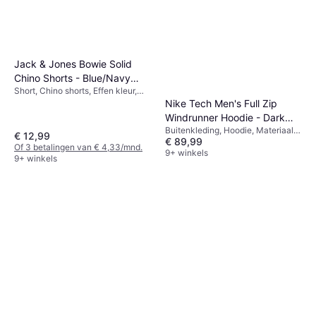
Jack & Jones Bowie Solid
Chino Shorts - Blue/Navy
Short, Chino shorts, Effen kleur,
Blazer
Materiaal:
Nike Tech Men's Full Zip
Elastaan/Lycra/Spandex, Katoen,
Windrunner Hoodie - Dark
Rekbaar
Buitenkleding, Hoodie, Materiaal:
Grey Heather/Black
€ 12,99
€ 89,99
Katoen, Fleece, Polyester,
Of 3 betalingen van € 4,33/mnd.
Capuchon, Zakken
9+ winkels
9+ winkels