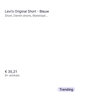
Levi's Original Short - Blauw
Short, Denim shorts, Materiaal:
Denim, Katoen, Zakken
€ 35,21
9+ winkels
Trending
Only Juicy High Waist Wide
Leg Jeans - Blue/Medium
Spijkerbroek, Materiaal: Katoen,
Blue Denim
€ 24,76
Denim, Elastaan/Lycra/Spandex
9+ winkels