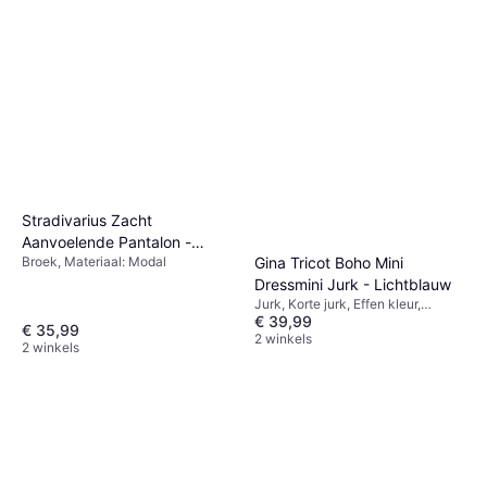
Stradivarius Zacht
Aanvoelende Pantalon -
Broek, Materiaal: Modal
Gina Tricot Boho Mini
Zwart
Dressmini Jurk - Lichtblauw
Jurk, Korte jurk, Effen kleur,
€ 39,99
Materiaal: Polyamide
€ 35,99
2 winkels
2 winkels