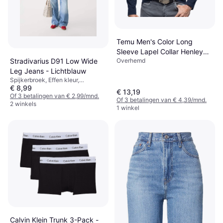
Temu Men's Color Long
Sleeve Lapel Collar Henley
Overhemd
Stradivarius D91 Low Wide
Shirt
Leg Jeans - Lichtblauw
Spijkerbroek, Effen kleur,
€ 8,99
Materiaal: Denim, Katoen
€ 13,19
Of 3 betalingen van € 2,99/mnd.
Of 3 betalingen van € 4,39/mnd.
2 winkels
1 winkel
Calvin Klein Trunk 3-Pack -