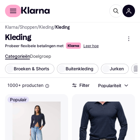
Voor shoppers
Voor bedrijven
Klarna
/
Shoppen
/
Kleding
/
Kleding
Kleding
Probeer flexibele betalingen met
Leer hoe
Categorieën
Doelgroep
Broeken & Shorts
Buitenkleding
Jurken
1000+ producten
Filter
Populariteit
Populair