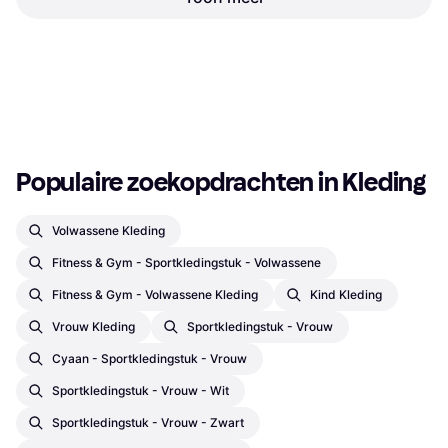
PME Legend Nightflight
Jeans - Blue
Spijkerbroek, Effen kleur,
€ 69,99
Materiaal: Polyester,
€ 21,99
Elastaan/Lycra/Spandex, Denim,
7 winkels
9+ winkels
Katoen, Rekbaar, Hoog comfort
1
2
3
...
783
...
1563
Populaire zoekopdrachten in Kleding
Volwassene Kleding
Fitness & Gym - Sportkledingstuk - Volwassene
Fitness & Gym - Volwassene Kleding
Kind Kleding
Vrouw Kleding
Sportkledingstuk - Vrouw
Cyaan - Sportkledingstuk - Vrouw
Sportkledingstuk - Vrouw - Wit
Sportkledingstuk - Vrouw - Zwart