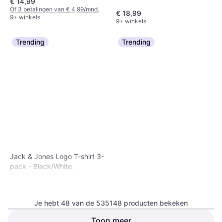
€ 14,99
kleur, Materiaal:
Elastaan/Lycra/Spandex, Katoen,
Of 3 betalingen van € 4,99/mnd.
€ 18,99
Jersey
9+ winkels
9+ winkels
Trending
Trending
Jack & Jones Logo T-shirt 3-
pack - Black/White
T-shirt, Materiaal: Katoen
Je hebt 48 van de 535148 producten bekeken
Toon meer