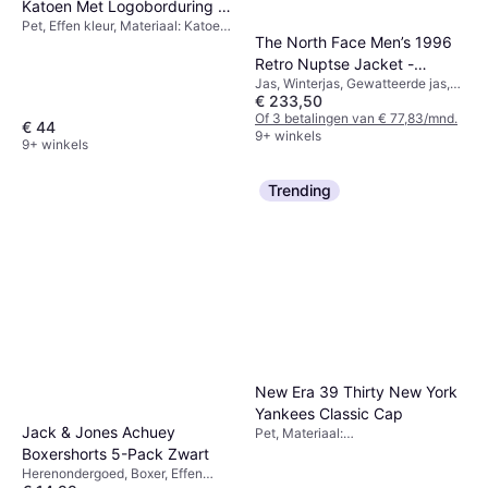
Katoen Met Logoborduring -
Pet, Effen kleur, Materiaal: Katoen,
Zwart
The North Face Men’s 1996
Ademend
Retro Nuptse Jacket -
Jas, Winterjas, Gewatteerde jas,
Recycled TNF Black/NPF
€ 233,50
Effen kleur, Materiaal: Fleece,
Nylon, Zakken, Afneembare
Of 3 betalingen van € 77,83/mnd.
€ 44
Capuchon, Capuchon,
9+ winkels
9+ winkels
Waterafstotend, Ademend,
Windafstotend, Vochtregulerend
Trending
New Era 39 Thirty New York
Yankees Classic Cap
Jack & Jones Achuey
Pet, Materiaal:
Elastaan/Lycra/Spandex, Rekbaar
Boxershorts 5-Pack Zwart
Herenondergoed, Boxer, Effen