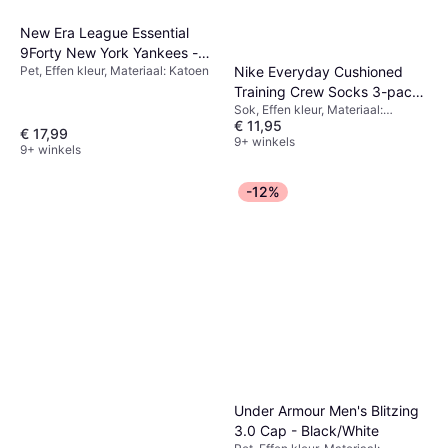
New Era League Essential
9Forty New York Yankees -
Pet, Effen kleur, Materiaal: Katoen
Nike Everyday Cushioned
Black
Training Crew Socks 3-pack
Sok, Effen kleur, Materiaal:
- White/Black
€ 11,95
Polyester, Nylon,
€ 17,99
Elastaan/Lycra/Spandex, Katoen,
9+ winkels
9+ winkels
Ademend
-12%
Under Armour Men's Blitzing
3.0 Cap - Black/White