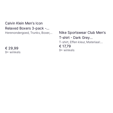
Calvin Klein Men's Icon
Relaxed Boxers 3-pack -
Nike Sportswear Club Men's
Herenondergoed, Trunks, Boxer,
Black
Effen kleur, Materiaal:
T-shirt - Dark Grey
Elastaan/Lycra/Spandex, Katoen,
T-shirt, Effen kleur, Materiaal:
Heather/Black
Vochtregulerend, Ademend,
€ 17,79
Katoen
€ 29,99
Naadloos, Rekbaar
9+ winkels
9+ winkels