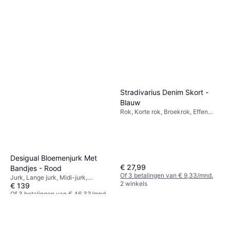
comfort
1 winkel
1 winkel
Stradivarius Denim Skort -
Blauw
Rok, Korte rok, Broekrok, Effen
kleur, Materiaal: Denim
Desigual Bloemenjurk Met
€ 27,99
Bandjes - Rood
Of 3 betalingen van € 9,33/mnd.
Jurk, Lange jurk, Midi-jurk,
2 winkels
€ 139
Bloemen, Effen kleur, Materiaal:
Polyester
Of 3 betalingen van € 46,33/mnd.
4 winkels