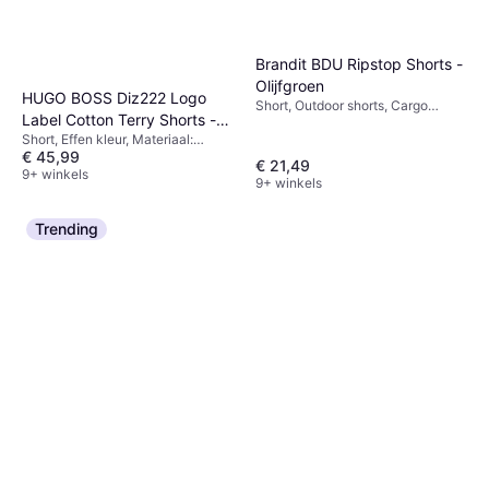
Brandit BDU Ripstop Shorts -
Olijfgroen
HUGO BOSS Diz222 Logo
Short, Outdoor shorts, Cargo
Label Cotton Terry Shorts -
shorts, Geruit, Effen kleur,
Short, Effen kleur, Materiaal:
Black
Camouflage, Materiaal: Stof,
€ 45,99
Jersey, Katoen, Zakken
Ribfluweel, Katoen, Polyester,
€ 21,49
9+ winkels
Synthetisch, Verstelbaar,
9+ winkels
Duurzaam, Ademend
Trending