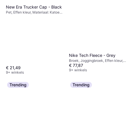
New Era Trucker Cap - Black
Pet, Effen kleur, Materiaal: Katoen,
Polyester, Mesh, Verstelbaar
Nike Tech Fleece - Grey
Broek, Joggingbroek, Effen kleur,
€ 77,87
Materiaal: Katoen, Fleece,
€ 21,49
Polyester, Zakken
9+ winkels
9+ winkels
Trending
Trending