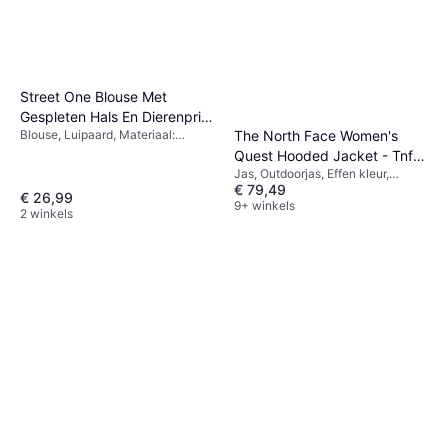
Street One Blouse Met
Gespleten Hals En Dierenprint
The North Face Women's
Blouse, Luipaard, Materiaal:
- Beige
Viscose
Quest Hooded Jacket - Tnf
Jas, Outdoorjas, Effen kleur,
Black/Foil Grey
€ 79,49
Materiaal: Polyester, Zakken,
€ 26,99
Capuchon, Ademend, Duurzaam,
9+ winkels
2 winkels
Winddicht, Waterdicht