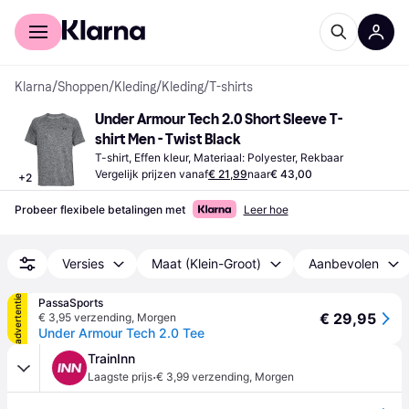
Voor shoppers
Voor bedrijven
Klarna
/
Shoppen
/
Kleding
/
Kleding
/
T-shirts
Under Armour Tech 2.0 Short Sleeve T-
shirt Men - Twist Black
T-shirt, Effen kleur, Materiaal: Polyester, Rekbaar
Vergelijk prijzen vanaf
€ 21,99
naar
€ 43,00
+
2
Probeer flexibele betalingen met
Leer hoe
Versies
Maat (Klein-Groot)
Aanbevolen
advertentie
PassaSports
€ 29,95
€ 3,95 verzending
,
Morgen
Under Armour Tech 2.0 Tee
TrainInn
·
Laagste prijs
€ 3,99 verzending
,
Morgen