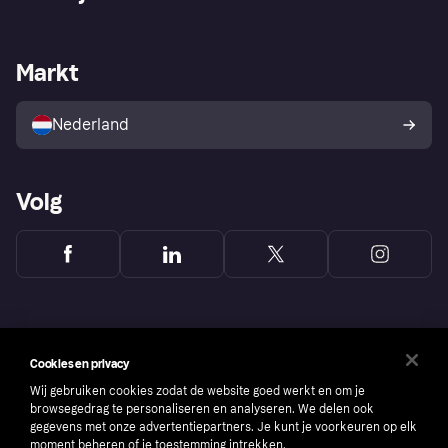
Login
Onze belofte
Webwinkelsupport
Developers
De Klarna app
Privacyinstellingen
Zakelijke login
Operationele status
Markt
Winkeloverzicht
Je herroepingsrecht
Verkoop met Klarna
Platformen en partners
Kopersbescherming voor
consumenten
Nederland
Volg
Cookies en privacy
Wij gebruiken cookies zodat de website goed werkt en om je
browsegedrag te personaliseren en analyseren. We delen ook
gegevens met onze advertentiepartners. Je kunt je voorkeuren op elk
moment beheren of je toestemming intrekken.