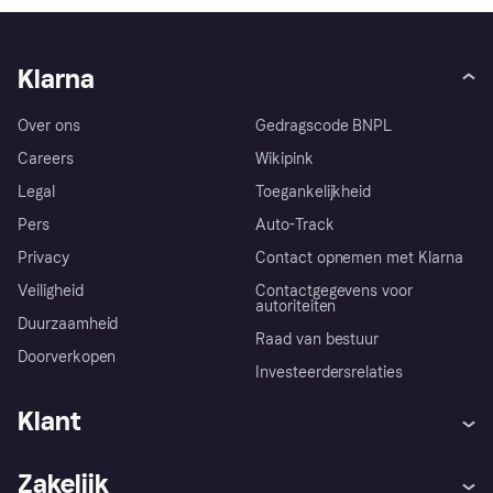
Klarna
Over ons
Gedragscode BNPL
Careers
Wikipink
Legal
Toegankelijkheid
Pers
Auto-Track
Privacy
Contact opnemen met Klarna
Veiligheid
Contactgegevens voor
autoriteiten
Duurzaamheid
Raad van bestuur
Doorverkopen
Investeerdersrelaties
Klant
Hulp
Klachten
Zakelijk