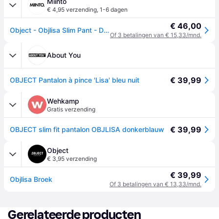
Miinto
€ 4,95 verzending
,
1-6 dagen
€ 46,00
Object - Objlisa Slim Pant - Dames - Broeken - Blauw - Maat: W34 Viscose
Of 3 betalingen van € 15,33/mnd.
About You
€ 39,99
OBJECT Pantalon à pince 'Lisa' bleu nuit
Wehkamp
Gratis verzending
€ 39,99
OBJECT slim fit pantalon OBJLISA donkerblauw
Object
€ 3,95 verzending
€ 39,99
Objlisa Broek
Of 3 betalingen van € 13,33/mnd.
Gerelateerde producten