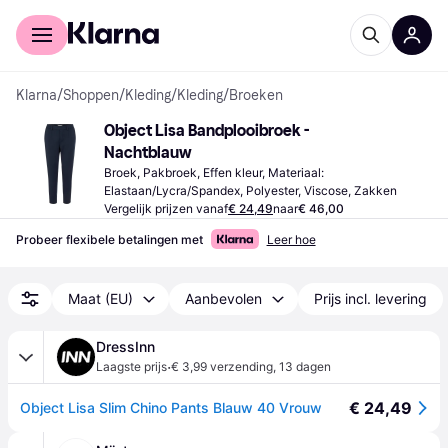
Voor shoppers
Voor bedrijven
Klarna
/
Shoppen
/
Kleding
/
Kleding
/
Broeken
Object Lisa Bandplooibroek - 
Nachtblauw
Broek, Pakbroek, Effen kleur, Materiaal: 
Elastaan/Lycra/Spandex, Polyester, Viscose, Zakken
Vergelijk prijzen vanaf
€ 24,49
naar
€ 46,00
Probeer flexibele betalingen met
Leer hoe
Maat (EU)
Aanbevolen
Prijs incl. levering
DressInn
·
Laagste prijs
€ 3,99 verzending
,
13 dagen
€ 24,49
Object Lisa Slim Chino Pants Blauw 40 Vrouw