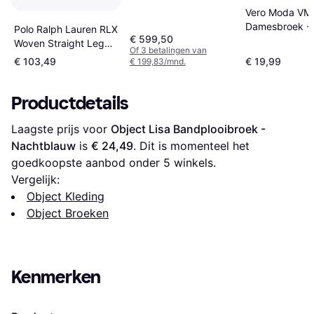
Vero Moda VM
Damesbroek - 
Polo Ralph Lauren RLX
€ 599,50
Woven Straight Leg
Of 3 betalingen van
Trousers - Blauw
€ 103,49
€ 19,99
€ 199,83/mnd.
Productdetails
Laagste prijs voor 
Object Lisa Bandplooibroek - 
Nachtblauw
 is 
€ 24,49
. Dit is momenteel het 
goedkoopste aanbod onder 
5
 winkels.
Vergelijk:
Object Kleding
Object Broeken
Kenmerken