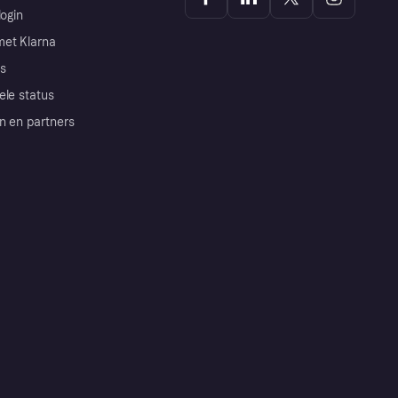
login
et Klarna
s
ele status
n en partners