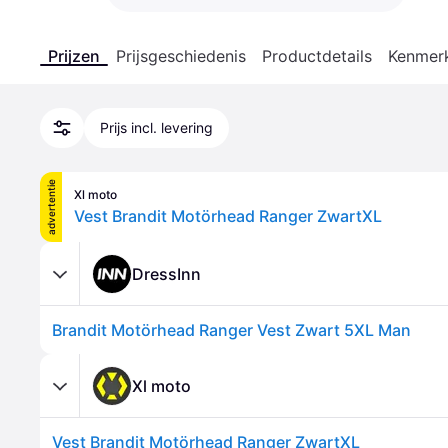
Prijzen
Prijsgeschiedenis
Productdetails
Kenmer
Prijs incl. levering
advertentie
Xl moto
Vest Brandit Motörhead Ranger ZwartXL
DressInn
Brandit Motörhead Ranger Vest Zwart 5XL Man
Xl moto
Vest Brandit Motörhead Ranger ZwartXL