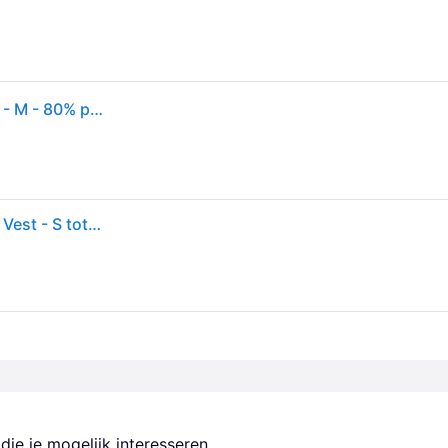
Brandit x Motörhead - Ranger - Bodywarmer - zwart - M - 80% polyester, 20% katoen
Motörhead Bodywarmer - Brandit Bastards - Ranger Vest - S tot 5XL - voor Mannen - zwart
ie je mogelijk interesseren.