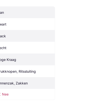
an
wart
lack
echt
oge Kraag
rukknopen, Ritssluiting
innenzak, Zakken
Nee