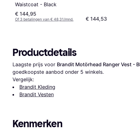
Waistcoat - Black
€ 144,95
€ 144,53
Of 3 betalingen van € 48,31/mnd.
Productdetails
Laagste prijs voor 
Brandit Motörhead Ranger Vest - B
goedkoopste aanbod onder 
5
 winkels.
Vergelijk:
Brandit Kleding
Brandit Vesten
Kenmerken