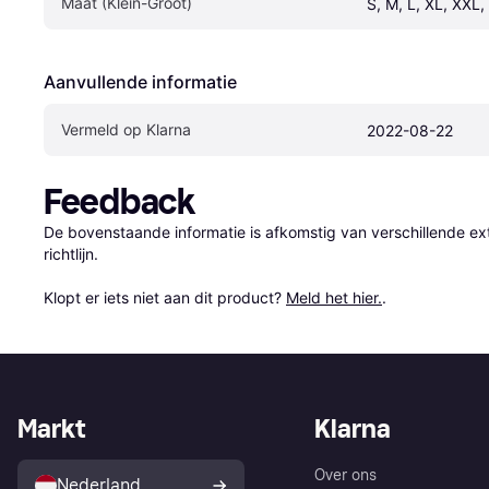
Maat (Klein-Groot)
S, M, L, XL, XXL
Aanvullende informatie
Vermeld op Klarna
2022-08-22
Feedback
De bovenstaande informatie is afkomstig van verschillende ext
richtlijn.

Klopt er iets niet aan dit product? 
Meld het hier.
.
Markt
Klarna
Over ons
Nederland