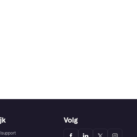
jk
Volg
lsupport