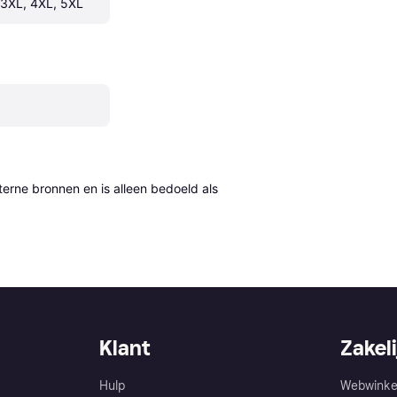
, 3XL, 4XL, 5XL
erne bronnen en is alleen bedoeld als 
Klant
Zakeli
Hulp
Webwinke