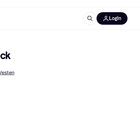
Login
trustingen
IM
ack
Vesten
gorieën