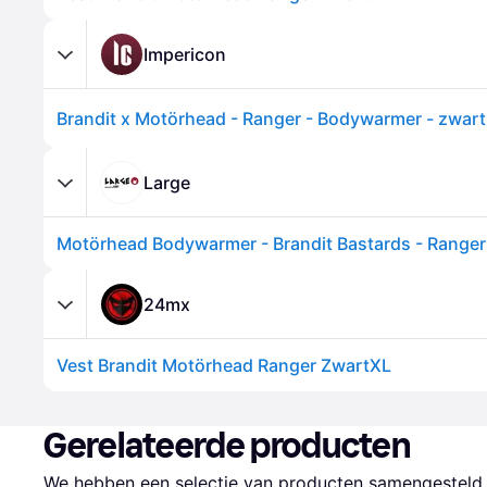
Impericon
Large
24mx
Vest Brandit Motörhead Ranger ZwartXL
Gerelateerde producten
We hebben een selectie van producten samengesteld d