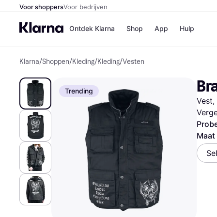
Voor shoppers
Voor bedrijven
Ontdek Klarna
Shop
App
Hulp
Klarna
/
Shoppen
/
Kleding
/
Kleding
/
Vesten
Winkels
Media
B
Br
Bol
B
Trending
Booki
B
Vest,
H&M
B
Kruidv
Verge
Probe
Maat 
Se
Winkelove