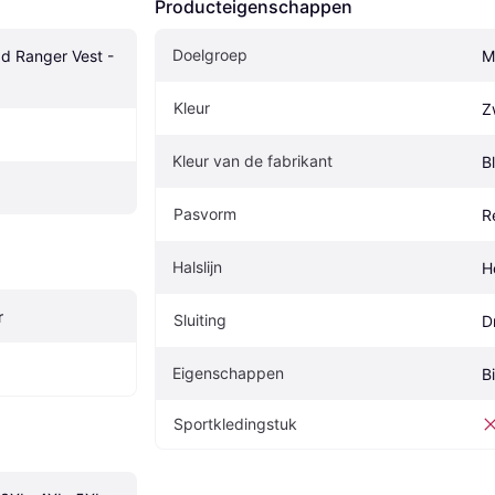
Producteigenschappen
Doelgroep
d Ranger Vest - 
M
Kleur
Z
Kleur van de fabrikant
B
Pasvorm
R
Halslijn
H
r
Sluiting
D
Eigenschappen
B
Sportkledingstuk