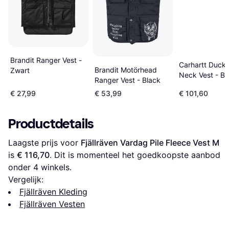
Brandit Ranger Vest -
Carhartt Duck
Brandit Motörhead
Zwart
Neck Vest - Br
Ranger Vest - Black
€ 27,99
€ 53,99
€ 101,60
Productdetails
Laagste prijs voor 
Fjällräven Vardag Pile Fleece Vest M
is 
€ 116,70
. Dit is momenteel het goedkoopste aanbod 
onder 
4
 winkels.
Vergelijk:
Fjällräven Kleding
Fjällräven Vesten