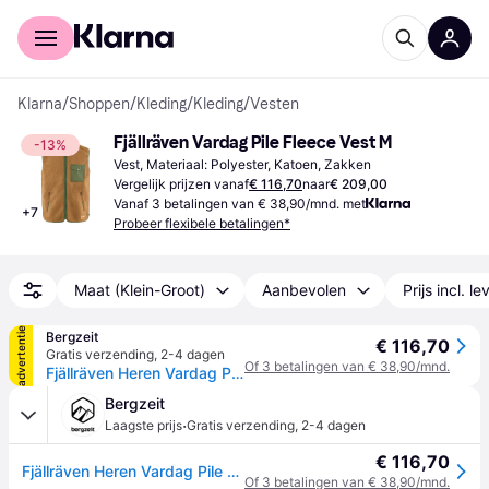
Voor shoppers
Voor bedrijven
Klarna
/
Shoppen
/
Kleding
/
Kleding
/
Vesten
Fjällräven Vardag Pile Fleece Vest M
-13%
Vest, Materiaal: Polyester, Katoen, Zakken
Vergelijk prijzen vanaf
€ 116,70
naar
€ 209,00
Vanaf 3 betalingen van € 38,90/mnd. met
+
7
Probeer flexibele betalingen*
Maat (Klein-Groot)
Aanbevolen
Prijs incl. l
advertentie
Bergzeit
€ 116,70
Gratis verzending
,
2-4 dagen
Of 3 betalingen van € 38,90/mnd.
Fjällräven Heren Vardag Pile Fleece Bodywarmer - Blauw - L
Bergzeit
·
Laagste prijs
Gratis verzending
,
2-4 dagen
€ 116,70
Fjällräven Heren Vardag Pile Fleece Bodywarmer - Blauw - L
Of 3 betalingen van € 38,90/mnd.