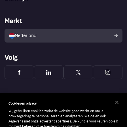
Login
Onze belofte
Webwinkelsupport
Developers
De Klarna app
Privacyinstellingen
Zakelijke login
Operationele status
Markt
Winkeloverzicht
Je herroepingsrecht
Verkoop met Klarna
Platformen en partners
Kopersbescherming voor
consumenten
Nederland
Volg
Cookies en privacy
Wij gebruiken cookies zodat de website goed werkt en om je
browsegedrag te personaliseren en analyseren. We delen ook
gegevens met onze advertentiepartners. Je kunt je voorkeuren op elk
moment beheren of je toestemming intrekken.