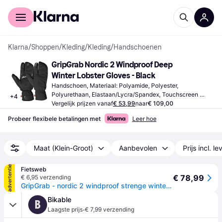
Voor shoppers
Voor bedrijven
Klarna
/
Shoppen
/
Kleding
/
Kleding
/
Handschoenen
GripGrab Nordic 2 Windproof Deep 
Winter Lobster Gloves - Black
Handschoen, Materiaal: Polyamide, Polyester, 
Polyurethaan, Elastaan/Lycra/Spandex, Touchscreen 
+
4
Compatibel, Waterafstotend, Reflectoren
Vergelijk prijzen vanaf
€ 53,99
naar
€ 109,00
Probeer flexibele betalingen met
Leer hoe
Maat (Klein-Groot)
Aanbevolen
Prijs incl. l
advertentie
Fietsweb
€ 78,99
€ 6,95 verzending
GripGrab - nordic 2 windproof strenge winter lobster fietshandschoenen - zwart - unisex - maat xs
Bikable
B
·
Laagste prijs
€ 7,99 verzending