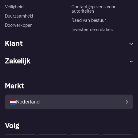
Veiligheid
Contactgegevens voor
autoriteiten
Duurzaamheid
Raad van bestuur
Doorverkopen
Investeerdersrelaties
Klant
Hulp
Klachten
Zakelijk
Login
Onze belofte
Webwinkelsupport
Developers
De Klarna app
Privacyinstellingen
Zakelijke login
Operationele status
Markt
Winkeloverzicht
Je herroepingsrecht
Verkoop met Klarna
Platformen en partners
Kopersbescherming voor
consumenten
Nederland
Volg