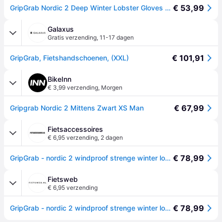
€ 53,99
GripGrab Nordic 2 Deep Winter Lobster Gloves Black
Galaxus
Gratis verzending
,
11-17 dagen
€ 101,91
GripGrab, Fietshandschoenen, (XXL)
BikeInn
€ 3,99 verzending
,
Morgen
€ 67,99
Gripgrab Nordic 2 Mittens Zwart XS Man
Fietsaccessoires
€ 6,95 verzending
,
2 dagen
€ 78,99
GripGrab - nordic 2 windproof strenge winter lobster fietshandschoenen - zwart - unisex - maat xs
Fietsweb
€ 6,95 verzending
€ 78,99
GripGrab - nordic 2 windproof strenge winter lobster fietshandschoenen - zwart - unisex - maat xs