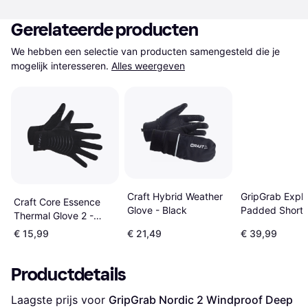
Gerelateerde producten
We hebben een selectie van producten samengesteld die je 
mogelijk interesseren.
Alles weergeven
Craft Hybrid Weather
GripGrab Explr
Craft Core Essence
Glove - Black
Padded Short 
Thermal Glove 2 -
Summer Gloves
Black
€ 15,99
€ 21,49
€ 39,99
Zwart
Productdetails
Laagste prijs voor 
GripGrab Nordic 2 Windproof Deep 