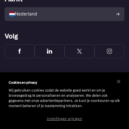
Verkoop met Klarna
Platformen en partners
Kopersbescherming voor
consumenten
Nederland
Volg
Cookies en privacy
Wij gebruiken cookies zodat de website goed werkt en om je
browsegedrag te personaliseren en analyseren. We delen ook
gegevens met onze advertentiepartners. Je kunt je voorkeuren op elk
moment beheren of je toestemming intrekken.
Instellingen wijzigen
Copyright © 2005-2026 Klarna Bank AB (publ). Headquarters: Stockholm, Sweden. All
rights reserved. Klarna Bank AB (publ). Sveavägen 46, 111 34 Stockholm. Organization