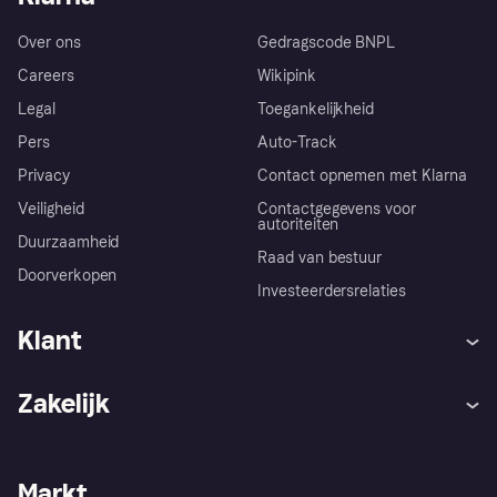
Over ons
Gedragscode BNPL
Careers
Wikipink
Legal
Toegankelijkheid
Pers
Auto-Track
Privacy
Contact opnemen met Klarna
Veiligheid
Contactgegevens voor
autoriteiten
Duurzaamheid
Raad van bestuur
Doorverkopen
Investeerdersrelaties
Klant
Hulp
Klachten
Zakelijk
Login
Onze belofte
Webwinkelsupport
Developers
De Klarna app
Privacyinstellingen
Zakelijke login
Operationele status
Markt
Winkeloverzicht
Je herroepingsrecht