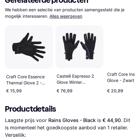
Gerelateerde producten
We hebben een selectie van producten samengesteld die je 
mogelijk interesseren.
Alles weergeven
Craft Core Insu
Castelli Espresso 2
Craft Core Essence
Glove - Zwart
Glove Winter
Thermal Glove 2 -
Handshelds - Black
Black
€ 15,99
€ 76,99
€ 20,99
Productdetails
Laagste prijs voor 
Rains Gloves - Black
 is 
€ 44,90
. Dit 
is momenteel het goedkoopste aanbod van 1 retailer.
Vergelijk: