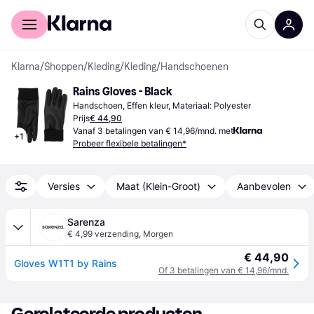
Voor shoppers
Voor bedrijven
Klarna
/
Shoppen
/
Kleding
/
Kleding
/
Handschoenen
Rains Gloves - Black
Handschoen, Effen kleur, Materiaal: Polyester
Prijs
€ 44,90
Vanaf 3 betalingen van € 14,96/mnd. met
+
1
Probeer flexibele betalingen*
Versies
Maat (Klein-Groot)
Aanbevolen
Sarenza
€ 4,99 verzending
,
Morgen
€ 44,90
Gloves W1T1 by Rains
Of 3 betalingen van € 14,96/mnd.