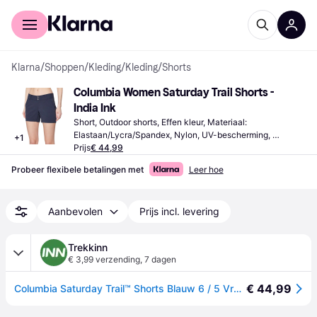
Voor shoppers
Voor bedrijven
Klarna
/
Shoppen
/
Kleding
/
Kleding
/
Shorts
Columbia Women Saturday Trail Shorts - 
India Ink
Short, Outdoor shorts, Effen kleur, Materiaal: 
Elastaan/Lycra/Spandex, Nylon, UV-bescherming, 
+
1
Waterafstotend, Zakken
Prijs
€ 44,99
Probeer flexibele betalingen met
Leer hoe
Aanbevolen
Prijs incl. levering
Trekkinn
€ 3,99 verzending
,
7 dagen
€ 44,99
Columbia Saturday Trail™ Shorts Blauw 6 / 5 Vrouw