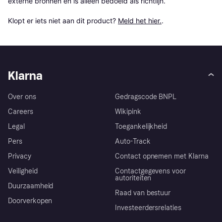
externe bronnen en is alleen bedoeld als richtlijn.

Klopt er iets niet aan dit product? 
Meld het hier.
.
Klarna
Over ons
Gedragscode BNPL
Careers
Wikipink
Legal
Toegankelijkheid
Pers
Auto-Track
Privacy
Contact opnemen met Klarna
Veiligheid
Contactgegevens voor
autoriteiten
Duurzaamheid
Raad van bestuur
Doorverkopen
Investeerdersrelaties