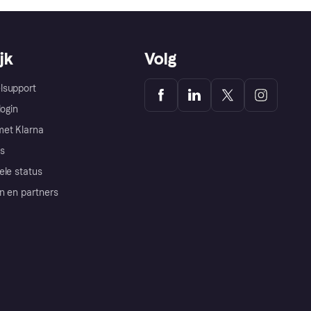
jk
Volg
lsupport
login
et Klarna
s
ele status
n en partners