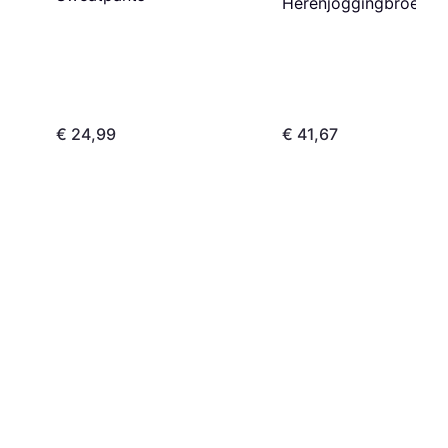
Herenjoggingbroek I
Fleece Marine OD Gr
- Wit
€ 24,99
€ 41,67