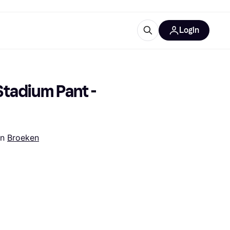
Login
trustingen
IM
adium Pant - 
in 
Broeken
gorieën