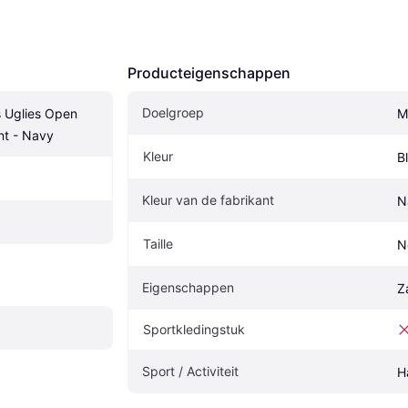
Producteigenschappen
Doelgroep
 Uglies Open 
M
t - Navy
Kleur
B
Kleur van de fabrikant
N
Taille
N
Eigenschappen
Z
Sportkledingstuk
Sport / Activiteit
H