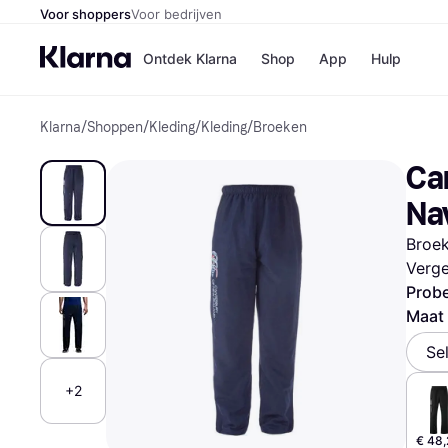
Voor shoppers
Voor bedrijven
Ontdek Klarna
Shop
App
Hulp
Klarna
/
Shoppen
/
Kleding
/
Kleding
/
Broeken
Winkels
Media
B
Ca
Bol
B
Booki
B
Na
H&M
B
Kruidv
Broek
Verge
Probe
Maat 
Winkelove
Se
+2
€ 48,