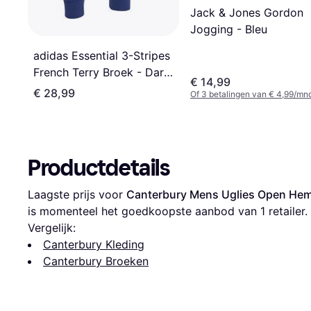
Jack & Jones Gordon
Jogging - Bleu
adidas Essential 3-Stripes
French Terry Broek - Dark
€ 14,99
Blue/White
€ 28,99
Of 3 betalingen van € 4,99/mn
Productdetails
Laagste prijs voor 
Canterbury Mens Uglies Open Hem
is momenteel het goedkoopste aanbod van 1 retailer.
Vergelijk:
Canterbury Kleding
Canterbury Broeken