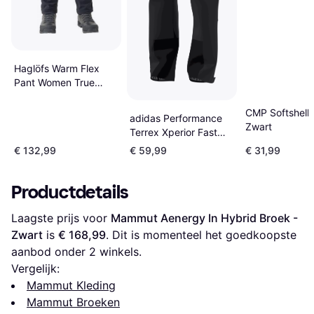
Haglöfs Warm Flex
Pant Women True
Black
CMP Softshell 
adidas Performance
Zwart
Terrex Xperior Fast
Broek - Zwart
€ 132,99
€ 59,99
€ 31,99
Productdetails
Laagste prijs voor 
Mammut Aenergy In Hybrid Broek - 
Zwart
 is 
€ 168,99
. Dit is momenteel het goedkoopste 
aanbod onder 
2
 winkels.
Vergelijk:
Mammut Kleding
Mammut Broeken