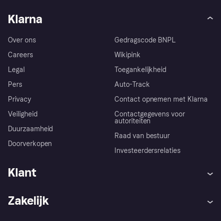
Klarna
Over ons
Gedragscode BNPL
Careers
Wikipink
Legal
Toegankelijkheid
Pers
Auto-Track
Privacy
Contact opnemen met Klarna
Veiligheid
Contactgegevens voor
autoriteiten
Duurzaamheid
Raad van bestuur
Doorverkopen
Investeerdersrelaties
Klant
Hulp
Klachten
Zakelijk
Login
Onze belofte