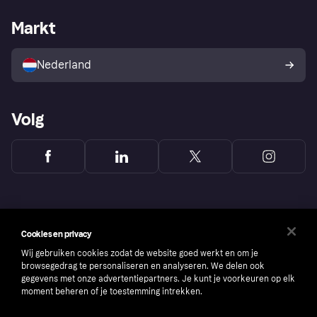
Webwinkelsupport
Developers
De Klarna app
Privacyinstellingen
Zakelijke login
Operationele status
Markt
Winkeloverzicht
Je herroepingsrecht
Verkoop met Klarna
Platformen en partners
Kopersbescherming voor
consumenten
Nederland
Volg
Cookies en privacy
Wij gebruiken cookies zodat de website goed werkt en om je
browsegedrag te personaliseren en analyseren. We delen ook
gegevens met onze advertentiepartners. Je kunt je voorkeuren op elk
moment beheren of je toestemming intrekken.