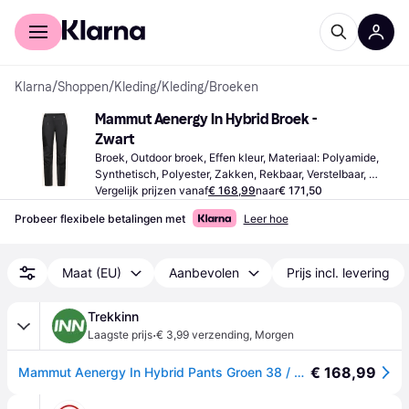
Voor shoppers
Voor bedrijven
Klarna
/
Shoppen
/
Kleding
/
Kleding
/
Broeken
Mammut Aenergy In Hybrid Broek - 
Zwart
Broek, Outdoor broek, Effen kleur, Materiaal: Polyamide, 
Synthetisch, Polyester, Zakken, Rekbaar, Verstelbaar, 
Ademend, Waterafstotend, Winddicht, Verstelbare Bandjes
Vergelijk prijzen vanaf
€ 168,99
naar
€ 171,50
Probeer flexibele betalingen met
Leer hoe
Maat (EU)
Aanbevolen
Prijs incl. levering
Trekkinn
·
Laagste prijs
€ 3,99 verzending
,
Morgen
€ 168,99
Mammut Aenergy In Hybrid Pants Groen 38 / Regular Vrouw