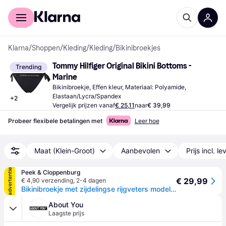
Voor shoppers
Voor bedrijven
Klarna
/
Shoppen
/
Kleding
/
Kleding
/
Bikinibroekjes
Tommy Hilfiger Original Bikini Bottoms - 
Trending
Marine
Bikinibroekje, Effen kleur, Materiaal: Polyamide, 
Elastaan/Lycra/Spandex
+
2
Vergelijk prijzen vanaf
€ 25,11
naar
€ 39,99
Probeer flexibele betalingen met
Leer hoe
Maat (Klein-Groot)
Aanbevolen
Prijs incl. l
advertentie
Peek & Cloppenburg
€ 29,99
€ 4,90 verzending
,
2-4 dagen
Bikinibroekje met zijdelingse rijgveters model 'ORIGINAL' - Marineblauw - XL
About You
Laagste prijs