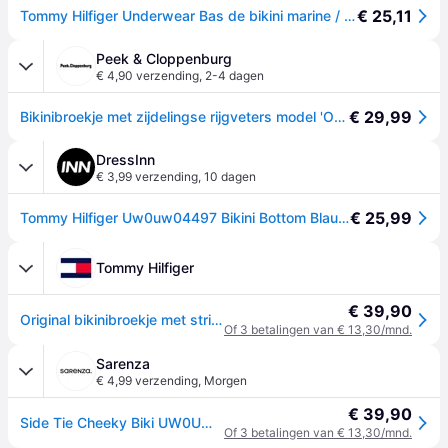
€ 25,11
Tommy Hilfiger Underwear Bas de bikini marine / rouge / blanc
Peek & Cloppenburg
€ 4,90 verzending
,
2-4 dagen
€ 29,99
Bikinibroekje met zijdelingse rijgveters model 'ORIGINAL' - Marineblauw
DressInn
€ 3,99 verzending
,
10 dagen
€ 25,99
Tommy Hilfiger Uw0uw04497 Bikini Bottom Blauw XL Vrouw
Tommy Hilfiger
€ 39,90
Original bikinibroekje met strikbandjes
Of 3 betalingen van € 13,30/mnd.
Sarenza
€ 4,99 verzending
,
Morgen
€ 39,90
Side Tie Cheeky Biki UW0UW04497 by Tommy Hilfiger
Of 3 betalingen van € 13,30/mnd.