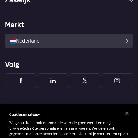
Login
Onze belofte
Webwinkelsupport
Developers
De Klarna app
Privacyinstellingen
Zakelijke login
Operationele status
Markt
Winkeloverzicht
Je herroepingsrecht
Verkoop met Klarna
Platformen en partners
Kopersbescherming voor
consumenten
Nederland
Volg
Cookies en privacy
Wij gebruiken cookies zodat de website goed werkt en om je
browsegedrag te personaliseren en analyseren. We delen ook
gegevens met onze advertentiepartners. Je kunt je voorkeuren op elk