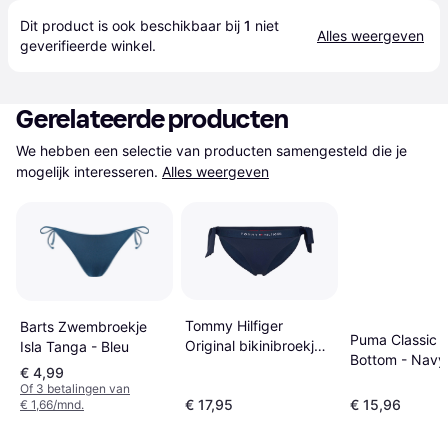
Dit product is ook beschikbaar bij 
1
 niet 
Alles weergeven
geverifieerde 
winkel
.
Gerelateerde producten
We hebben een selectie van producten samengesteld die je 
mogelijk interesseren.
Alles weergeven
Tommy Hilfiger
Barts Zwembroekje
Puma Classic B
Original bikinibroekje
Isla Tanga - Bleu
Bottom - Navy
met strikbandjes
€ 4,99
Of 3 betalingen van
€ 17,95
€ 15,96
€ 1,66/mnd.