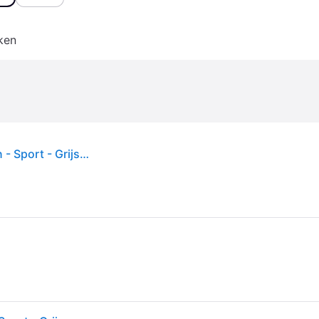
ken
Nike - Tech Fleece Joggers with Materials - Heren - Sport - Grijs - Maat: 2XL Fleece