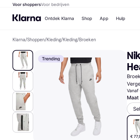
Voor shoppers
Voor bedrijven
Ontdek Klarna
Shop
App
Hulp
Klarna
/
Shoppen
/
Kleding
/
Kleding
/
Broeken
Winkels
Media
B
Nik
Bol
B
Trending
Booki
B
He
H&M
B
Kruidv
Broek
Verge
Vanaf
Maat 
Winkelove
Se
€ 77,