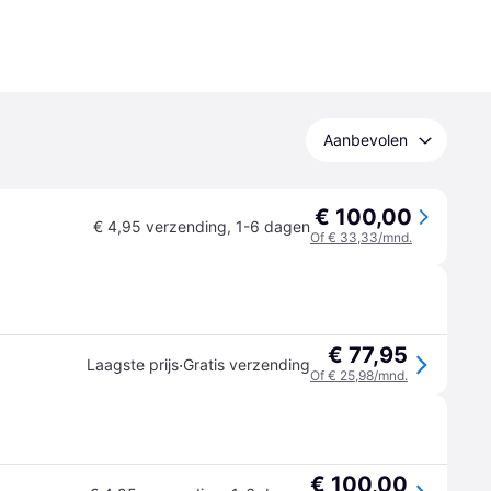
Aanbevolen
€ 100,00
€ 4,95 verzending
,
1-6 dagen
Of € 33,33/mnd.
€ 77,95
·
Laagste prijs
Gratis verzending
Of € 25,98/mnd.
€ 100,00