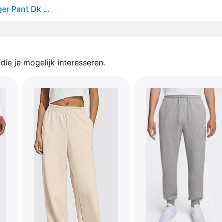
Men's Lightweight Tracksuit Pants Tech Fleece Jogger Pant Dk Gray Heather/black - DK GREY HEATHER/BLACK
ie je mogelijk interesseren.