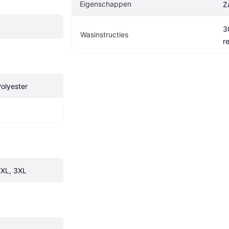
Eigenschappen
Z
3
Wasinstructies
r
Polyester
XXL, 3XL