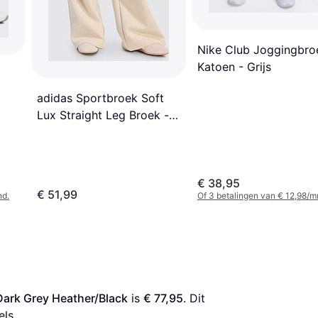
Nike Club Joggingbro
Katoen - Grijs
adidas Sportbroek Soft
Lux Straight Leg Broek -
Beige/Neutraal
€ 38,95
€ 51,99
nd.
Of 3 betalingen van € 12,98/m
Dark Grey Heather/Black
 is 
€ 77,95
. Dit 
els.