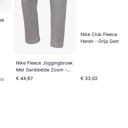
ek
Nike Club Fleece Bro
Heren - Grijs Gemêle
Nike Fleece Joggingbroek
Met Geribbelde Zoom -
Grijs
€ 44,67
€ 33,02
nd.