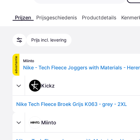
Prijzen
Prijsgeschiedenis
Productdetails
Kenmer
Prijs incl. levering
advertentie
Miinto
Kickz
Nike Tech Fleece Broek Grijs K063 - grey - 2XL
Miinto