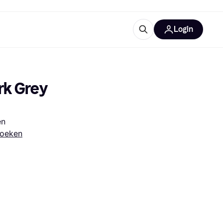
Login
trustingen
IM
rk Grey 
en
roeken
gorieën