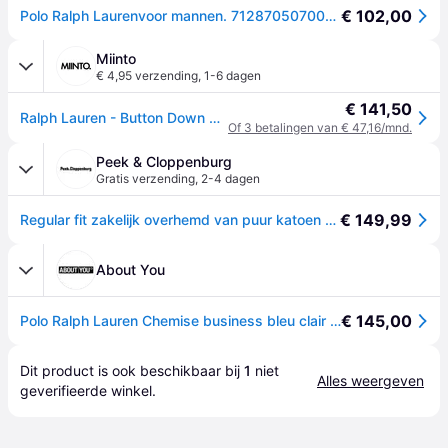
€ 102,00
Polo Ralph Laurenvoor mannen. 712870507002 Custom Fit Oxford overhemd blauw (45.5), Casual, Katoen, Klassiek, Lange mouwen
Miinto
€ 4,95 verzending
,
1-6 dagen
€ 141,50
Ralph Lauren - Button Down Custom Fit Stretch Shirt - Heren - Overhemden - Blauw - Maat: 2XL Katoen
Of 3 betalingen van € 47,16/mnd.
Peek & Cloppenburg
Gratis verzending
,
2-4 dagen
€ 149,99
Regular fit zakelijk overhemd van puur katoen - Koningsblauw - 45
About You
€ 145,00
Polo Ralph Lauren Chemise business bleu clair / ocre
Dit product is ook beschikbaar bij 
1
 niet 
Alles weergeven
geverifieerde 
winkel
.