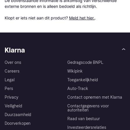
De bovenstaande informatie is afkomstig van verschillende 
externe bronnen en is alleen bedoeld als richtlijn.

Klopt er iets niet aan dit product? 
Meld het hier.
.
Klarna
Over ons
Gedragscode BNPL
Careers
Wikipink
Legal
Toegankelijkheid
Pers
Auto-Track
Privacy
Contact opnemen met Klarna
Veiligheid
Contactgegevens voor
autoriteiten
Duurzaamheid
Raad van bestuur
Doorverkopen
Investeerdersrelaties