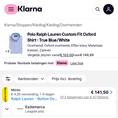
Voor shoppers
Voor bedrijven
Klarna
/
Shoppen
/
Kleding
/
Kleding
/
Overhemden
Polo Ralph Lauren Custom Fit Oxford 
Shirt - True Blue/White
Overhemd, Oxford overhemd, Effen kleur, Materiaal: 
Katoen, Zakken
+
3
Vergelijk prijzen vanaf
€ 102,00
naar
€ 149,99
Probeer flexibele betalingen met
Leer hoe
Aanbevolen
Prijs incl. levering
advertentie
Miinto
€ 141,50
€ 4,95 verzending
,
1-6 dagen
Of 3 betalingen van € 47,16/mnd.
Ralph Lauren - Button Down Custom Fit Stretch Shirt - Heren - Overhemden - Blauw - Maat: 2XL Katoen
Esdemarca
Laagste prijs