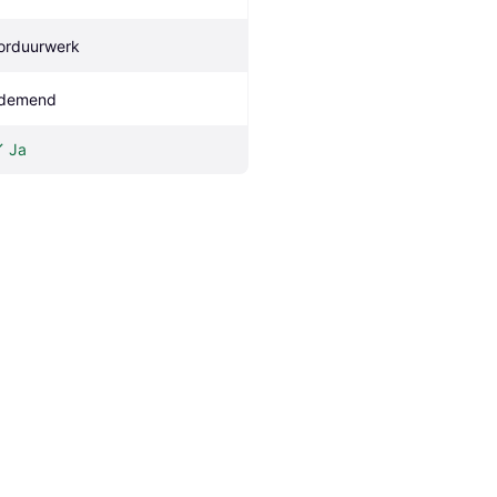
orduurwerk
demend
Ja