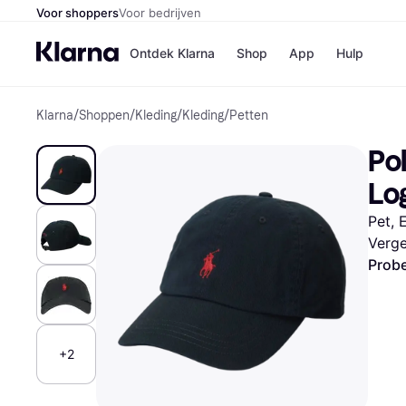
Voor shoppers
Voor bedrijven
Ontdek Klarna
Shop
App
Hulp
Klarna
/
Shoppen
/
Kleding
/
Kleding
/
Petten
Winkels
Media
B
Pol
Bol
B
Booki
B
Lo
H&M
B
Kruidv
Pet, 
Verge
Probe
Winkelove
+2