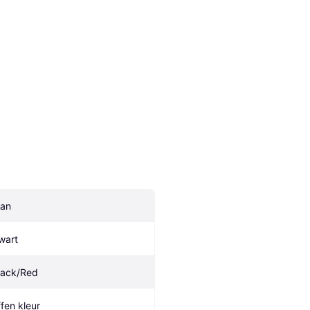
an
wart
lack/Red
ffen kleur