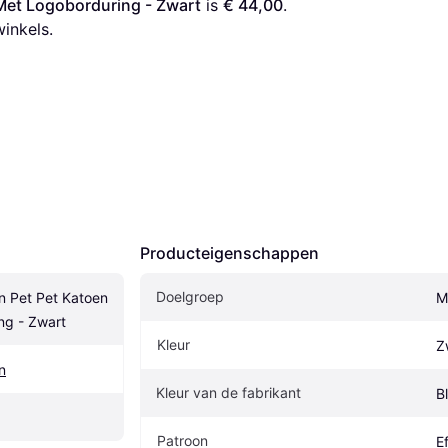
Met Logoborduring - Zwart
 is 
€ 44,00
. 
winkels.
Producteigenschappen
Doelgroep
n Pet Pet Katoen 
M
ng - Zwart
Kleur
Z
n
Kleur van de fabrikant
B
Patroon
E