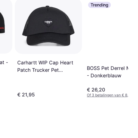
Trending
at -
Carhartt WIP Cap Heart
BOSS Pet Derrel Met
Patch Trucker Pet
- Donkerblauw
Universal - Black
€ 26,20
€ 21,95
Of 3 betalingen van € 8,73/m