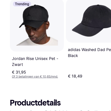
Trending
adidas Washed Dad Pe
Black
Jordan Rise Unisex Pet -
Zwart
€ 31,95
€ 18,49
Of 3 betalingen van € 10,65/mnd.
Productdetails