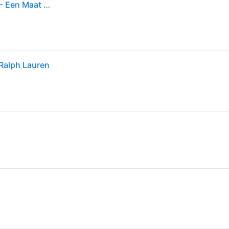
Polo Ralph Lauren - Katoenen baseballpet met logo - Een Maat - Zwart
 Ralph Lauren