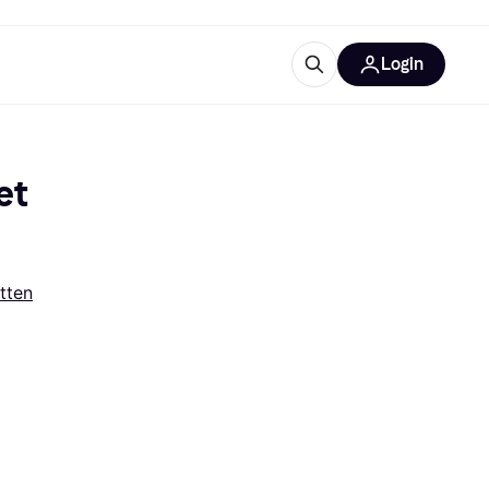
Login
trustingen
IM
t 
tten
gorieën