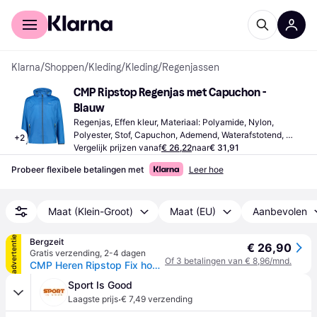
Voor shoppers
Voor bedrijven
Klarna
/
Shoppen
/
Kleding
/
Kleding
/
Regenjassen
CMP Ripstop Regenjas met Capuchon - 
Blauw
Regenjas, Effen kleur, Materiaal: Polyamide, Nylon, 
Polyester, Stof, Capuchon, Ademend, Waterafstotend, 
+
2
Waterdicht
Vergelijk prijzen vanaf
€ 26,22
naar
€ 31,91
Probeer flexibele betalingen met
Leer hoe
Maat (Klein-Groot)
Maat (EU)
Aanbevolen
advertentie
Bergzeit
€ 26,90
Gratis verzending
,
2-4 dagen
Of 3 betalingen van € 8,96/mnd.
CMP Heren Ripstop Fix hoodiejas - Blauw - XL
Sport Is Good
·
Laagste prijs
€ 7,49 verzending