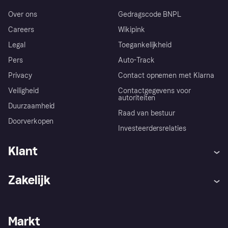
Over ons
Gedragscode BNPL
Careers
Wikipink
Legal
Toegankelijkheid
Pers
Auto-Track
Privacy
Contact opnemen met Klarna
Veiligheid
Contactgegevens voor
autoriteiten
Duurzaamheid
Raad van bestuur
Doorverkopen
Investeerdersrelaties
Klant
Hulp
Klachten
Zakelijk
Login
Onze belofte
Webwinkelsupport
Developers
De Klarna app
Privacyinstellingen
Zakelijke login
Operationele status
Markt
Winkeloverzicht
Je herroepingsrecht