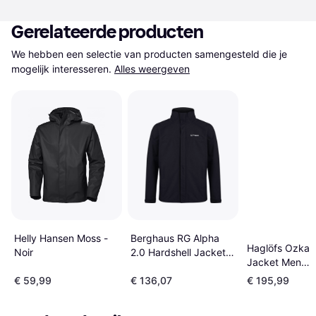
Gerelateerde producten
We hebben een selectie van producten samengesteld die je 
mogelijk interesseren.
Alles weergeven
Berghaus RG Alpha
Helly Hansen Moss -
Haglöfs Ozka 
2.0 Hardshell Jacket -
Noir
Jacket Men
Black/Black
Chlorophyll Gr
€ 59,99
€ 136,07
€ 195,99