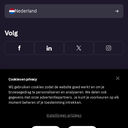
Verkoop met Klarna
Platformen en partners
Kopersbescherming voor
consumenten
Nederland
Volg
Cookies en privacy
Wij gebruiken cookies zodat de website goed werkt en om je
browsegedrag te personaliseren en analyseren. We delen ook
gegevens met onze advertentiepartners. Je kunt je voorkeuren op elk
moment beheren of je toestemming intrekken.
Instellingen wijzigen
Copyright © 2005-2026 Klarna Bank AB (publ). Headquarters: Stockholm, Sweden. All
rights reserved. Klarna Bank AB (publ). Sveavägen 46, 111 34 Stockholm. Organization
number: 556737-0431