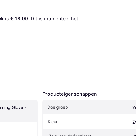
ck
 is 
€ 18,99
. Dit is momenteel het 
Producteigenschappen
Doelgroep
ining Glove - 
V
Kleur
Z