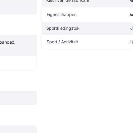
Kleur van de fabrikant
B
Eigenschappen
A
Sportkledingstuk
Sport / Activiteit
pandex, 
F