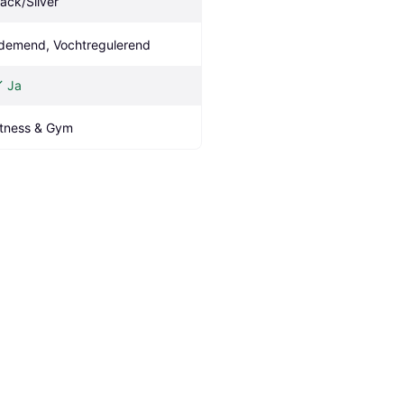
lack/Silver
demend, Vochtregulerend
Ja
itness & Gym