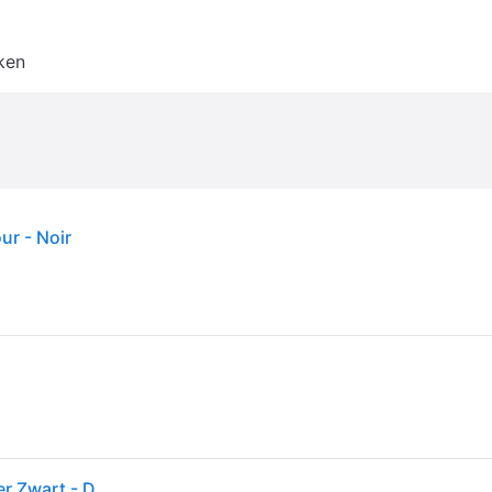
ken
r - Noir
Under Armour - Training Handschoenen Halve Vinger Zwart - Dames - Accessoires - Zwart - Maat: S Fleece