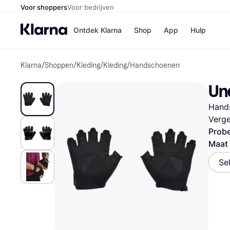
Voor shoppers
Voor bedrijven
Ontdek Klarna
Shop
App
Hulp
Klarna
/
Shoppen
/
Kleding
/
Kleding
/
Handschoenen
Winkels
MediaMark
B
Und
Bol
B
Booking.c
B
Hands
H&M
B
Kruidvat
Verge
Probe
Maat 
Winkeloverzich
Se