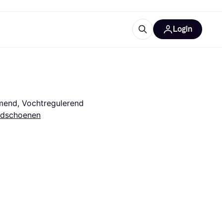
Login
ooruitrustingen
IM
emend, Vochtregulerend
dschoenen
categorieën