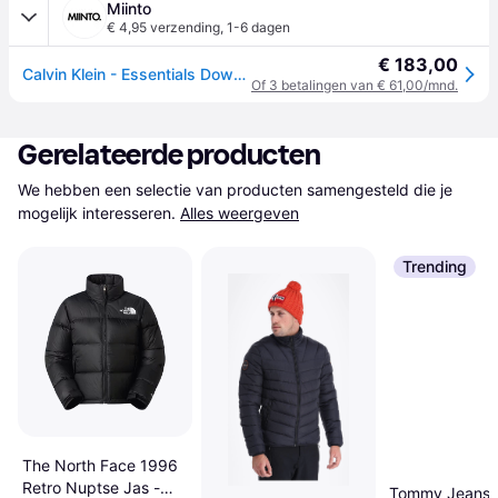
Miinto
€ 4,95 verzending
,
1-6 dagen
€ 183,00
Calvin Klein - Essentials Down Jacket - Heren - Jassen - Zwart - Maat: 2XL Fleece
Of 3 betalingen van € 61,00/mnd.
Gerelateerde producten
We hebben een selectie van producten samengesteld die je 
mogelijk interesseren.
Alles weergeven
Trending
The North Face 1996
Retro Nuptse Jas -
Tommy Jeans 