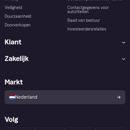
Veiligheid
Contactgegevens voor
autoriteiten
Duurzaamheid
Raad van bestuur
Doorverkopen
Investeerdersrelaties
Klant
Hulp
Klachten
Zakelijk
Login
Onze belofte
Webwinkelsupport
Developers
De Klarna app
Privacyinstellingen
Zakelijke login
Operationele status
Markt
Winkeloverzicht
Je herroepingsrecht
Verkoop met Klarna
Platformen en partners
Kopersbescherming voor
consumenten
Nederland
Volg