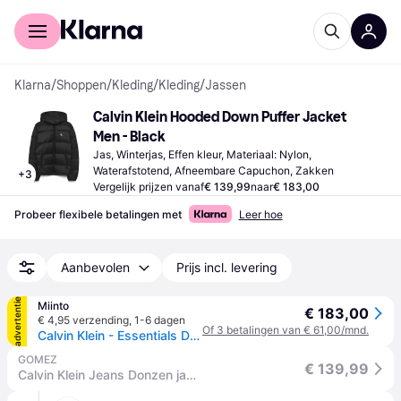
Voor shoppers
Voor bedrijven
Klarna
/
Shoppen
/
Kleding
/
Kleding
/
Jassen
Calvin Klein Hooded Down Puffer Jacket 
Men - Black
Jas, Winterjas, Effen kleur, Materiaal: Nylon, 
Waterafstotend, Afneembare Capuchon, Zakken
+
3
Vergelijk prijzen vanaf
€ 139,99
naar
€ 183,00
Probeer flexibele betalingen met
Leer hoe
Aanbevolen
Prijs incl. levering
advertentie
Miinto
€ 183,00
€ 4,95 verzending
,
1-6 dagen
Of 3 betalingen van € 61,00/mnd.
Calvin Klein - Essentials Down Jacket - Heren - Jassen - Zwart - Maat: 2XL Fleece
GOMEZ
€ 139,99
Calvin Klein Jeans Donzen jas | regular fit