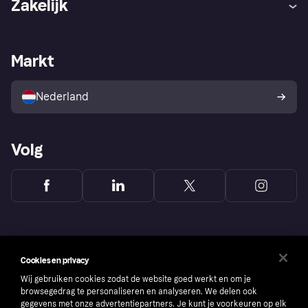
Zakelijk
Login
Onze belofte
Webwinkelsupport
Developers
De Klarna app
Privacyinstellingen
Zakelijke login
Operationele status
Markt
Winkeloverzicht
Je herroepingsrecht
Verkoop met Klarna
Platformen en partners
Kopersbescherming voor
consumenten
Nederland
Volg
Cookies en privacy
Wij gebruiken cookies zodat de website goed werkt en om je
browsegedrag te personaliseren en analyseren. We delen ook
gegevens met onze advertentiepartners. Je kunt je voorkeuren op elk