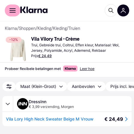
Voor shoppers
Voor bedrijven
Klarna
/
Shoppen
/
Kleding
/
Kleding
/
Truien
Vila Vilory Trui - Crème
-12%
Trui, Gebreide trui, Coltrui, Effen kleur, Materiaal: Wol, 
Jersey, Polyamide, Acryl, Ademend, Rekbaar
Prijs
€ 24,49
Probeer flexibele betalingen met
Leer hoe
Maat (Klein-Groot)
Aanbevolen
Prijs incl. l
DressInn
€ 3,99 verzending
,
Morgen
€ 24,49
Vila Lory High Neck Sweater Beige M Vrouw