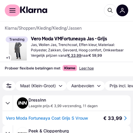
Voor shoppers
Voor bedrijven
Klarna
/
Shoppen
/
Kleding
/
Kleding
/
Jassen
Vero Moda VMFortuneaya Jas - Grijs
Trending
Jas, Wollen Jas, Trenchcoat, Effen kleur, Materiaal: 
Polyester, Zakken, Gevoerd, Hoog comfort, Omkeerbaar
Vergelijk prijzen vanaf
€ 33,99
naar
€ 59,99
+
1
Probeer flexibele betalingen met
Leer hoe
Maat (Klein-Groot)
Aanbevolen
Prijs incl. l
DressInn
·
Laagste prijs
€ 3,99 verzending
,
11 dagen
€ 33,99
Vero Moda Fortuneaya Coat Grijs S Vrouw
Peek & Cloppenburg