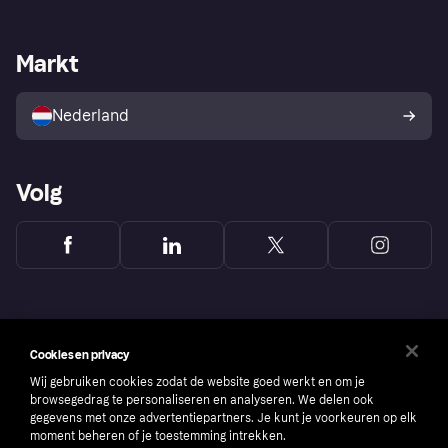
Webwinkelsupport
Developers
De Klarna app
Privacyinstellingen
Zakelijke login
Operationele status
Markt
Winkeloverzicht
Je herroepingsrecht
Verkoop met Klarna
Platformen en partners
Kopersbescherming voor
consumenten
Nederland
Volg
Cookies en privacy
Wij gebruiken cookies zodat de website goed werkt en om je
browsegedrag te personaliseren en analyseren. We delen ook
gegevens met onze advertentiepartners. Je kunt je voorkeuren op elk
moment beheren of je toestemming intrekken.