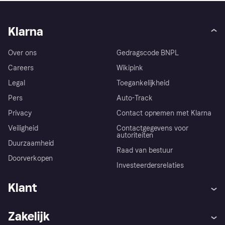
Klarna
Over ons
Gedragscode BNPL
Careers
Wikipink
Legal
Toegankelijkheid
Pers
Auto-Track
Privacy
Contact opnemen met Klarna
Veiligheid
Contactgegevens voor
autoriteiten
Duurzaamheid
Raad van bestuur
Doorverkopen
Investeerdersrelaties
Klant
Hulp
Klachten
Zakelijk
Login
Onze belofte